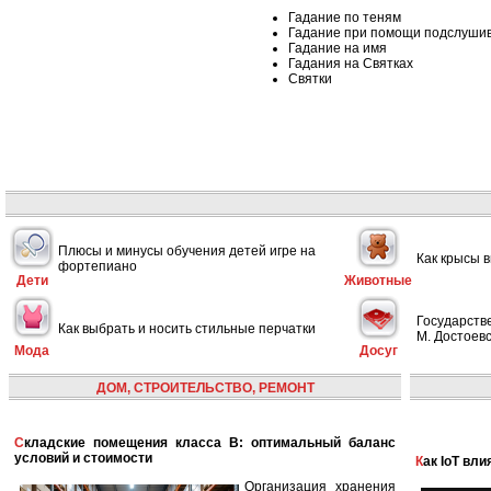
Гадание по теням
Гадание при помощи подслуши
Гадание на имя
Гадания на Святках
Святки
Плюсы и минусы обучения детей игре на
Как крысы 
фортепиано
Дети
Животные
Государств
Как выбрать и носить стильные перчатки
М. Достоевс
Мода
Досуг
ДОМ, СТРОИТЕЛЬСТВО, РЕМОНТ
Складские помещения класса B: оптимальный баланс
условий и стоимости
Как IoT в
Организация хранения