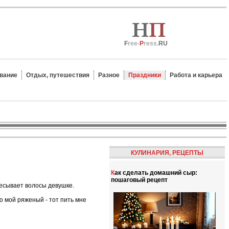
F
ree-
P
ress.
RU
вание
Отдых, путешествия
Разное
Праздники
Работа и карьера
КУЛИНАРИЯ, РЕЦЕПТЫ
Как сделать домашний сыр:
пошаговый рецепт
чесывает волосы девушке.
то мой ряженый - тот пить мне