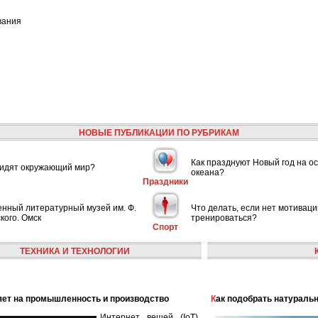
вания
НОВЫЕ ПУБЛИКАЦИИ ПО РУБРИКАМ
Как празднуют Новый год на ос
видят окружающий мир?
океана?
Праздники
енный литературный музей им. Ф.
Что делать, если нет мотиваци
кого. Омск
тренироваться?
Спорт
ТЕХНИКА И ТЕХНОЛОГИИ
лияет на промышленность и производство
Как подобрать натураль
Интернет вещей (IoT)