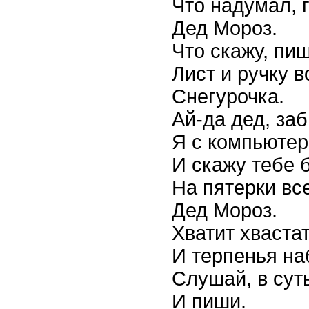
Что надумал, 
Дед Мороз.
Что скажу, пи
Лист и ручку в
Снегурочка.
Ай-да дед, заб
Я с компьюте
И скажу тебе 
На пятерки вс
Дед Мороз.
Хватит хваста
И терпенья на
Слушай, в сут
И пиши.