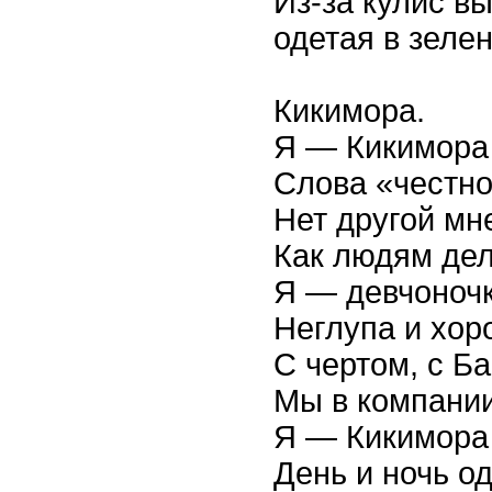
Из-за кулис в
одетая в зеле
Кикимора.
Я — Кикимора
Слова «честно
Нет другой мн
Как людям дел
Я — девчоночк
Неглупа и хор
С чертом, с Б
Мы в компании
Я — Кикимора
День и ночь о