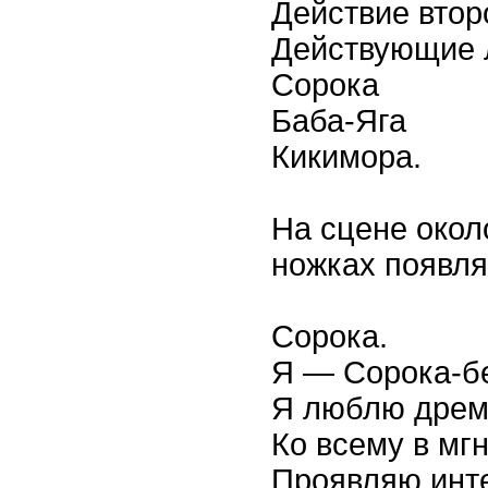
Действие втор
Действующие 
Сорока
Баба-Яга
Кикимора.
На сцене окол
ножках появля
Сорока.
Я — Сорока-б
Я люблю дрем
Ко всему в мг
Проявляю инт