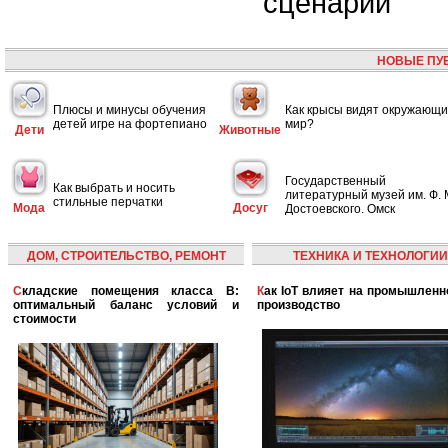
сценарий
НОВЫЕ ПУ
Плюсы и минусы обучения
Как крысы видят окружающ
детей игре на фортепиано
мир?
Дети
Животные
Государственный
Как выбрать и носить
литературный музей им. Ф. 
стильные перчатки
Мода
Досуг
Достоевского. Омск
ДОМ, СТРОИТЕЛЬСТВО, РЕМОНТ
ТЕХНИКА И ТЕХНОЛОГИИ
Складские помещения класса B:
Как IoT влияет на промышленность и
оптимальный баланс условий и
производство
стоимости