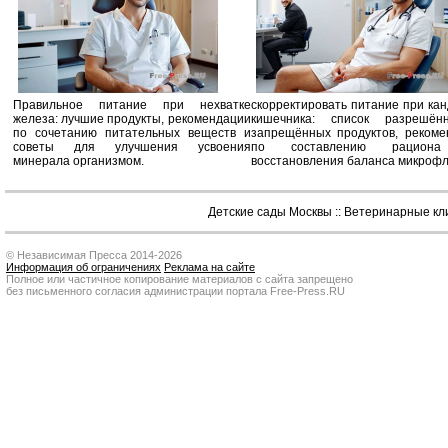
Правильное питание при нехватке
скорректировать питание при ка
железа: лучшие продукты, рекомендации
кишечника: список разрешё
по сочетанию питательных веществ и
запрещённых продуктов, рекоме
советы для улучшения усвоения
по составлению рацион
минерала организмом.
восстановления баланса микроф
Детские сады Москвы
::
Ветеринарные кл
© Независимая Пресса 2014-2026
Информация об ограничениях
Реклама на сайте
Полное или частичное копирование материалов с сайта запрещено
без письменного согласия администрации портала Free-Press.RU