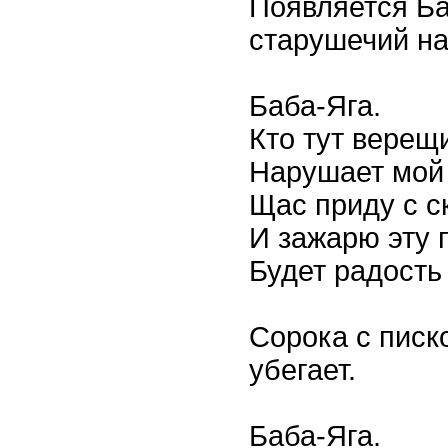
Появляется Ба
старушечий на
Баба-Яга.
Кто тут верещи
Нарушает мой 
Щас приду с с
И зажарю эту 
Будет радость
Сорока с писко
убегает.
Баба-Яга.