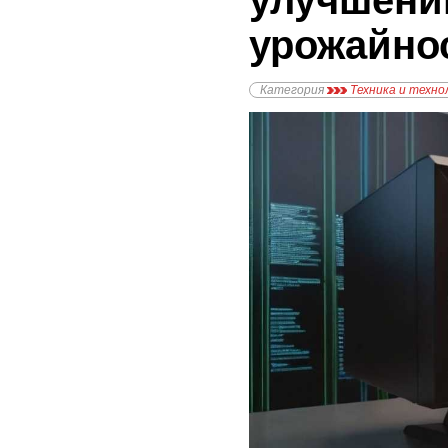
улучшени
урожайно
Категория
Техника и техно