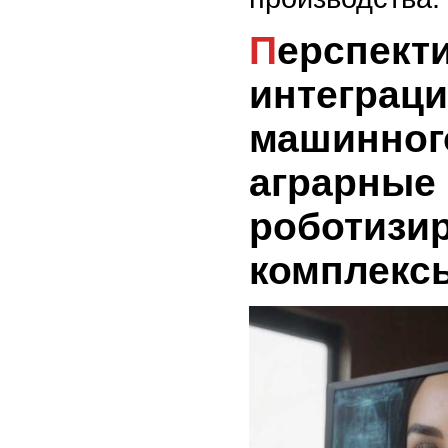
Перспективы
интеграци
машинног
аграрные
роботизи
комплекс