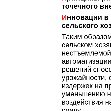
точечного вн
Инновации в робототехнике для
сельского хо
Таким образом
сельском хозя
неотъемлемой
автоматизации
решений спос
урожайности,
издержек на п
уменьшению н
воздействия 
среду.