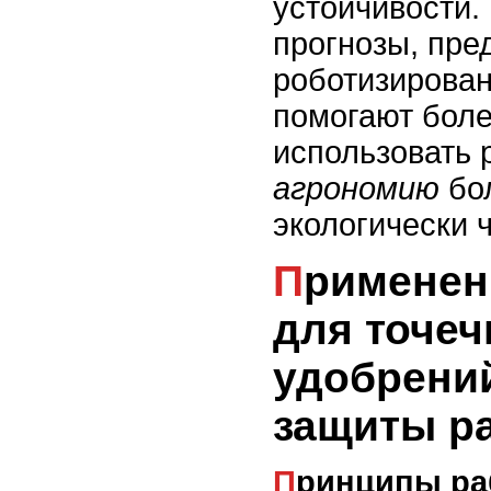
устойчивости.
прогнозы, пр
роботизирова
помогают бол
использовать 
агрономию
бо
экологически 
Применение роботов
для точеч
удобрений
защиты р
Принципы работы роботов для