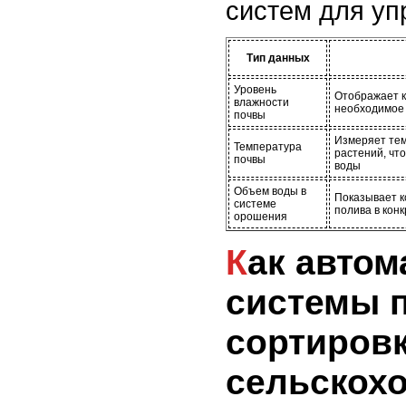
систем для уп
Тип данных
Уровень
Отображает к
влажности
необходимое 
почвы
Измеряет тем
Температура
растений, чт
почвы
воды
Объем воды в
Показывает к
системе
полива в кон
орошения
Как автоматические
системы 
сортировк
сельскох