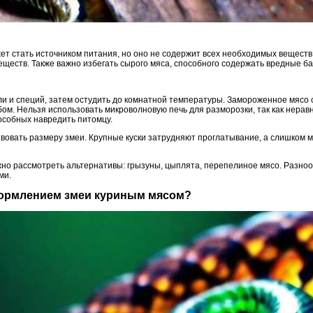
жет стать источником питания, но оно не содержит всех необходимых веществ
ществ. Также важно избегать сырого мяса, способного содержать вредные ба
оли и специй, затем остудить до комнатной температуры. Замороженное мясо
ом. Нельзя использовать микроволновую печь для разморозки, так как нерав
особных навредить питомцу.
вовать размеру змеи. Крупные куски затрудняют проглатывание, а слишком м
но рассмотреть альтернативы: грызуны, цыплята, перепелиное мясо. Разно
ми.
 кормлением змеи куриным мясом?