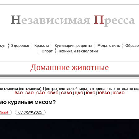
суг
Здоровье
Красота
Кулинария, рецепты
Мода, стиль
Образо
Спорт
Техника и технологии
Домашние животные
 клиники (ветклиники), Центры, влетлечебницы, ветеринарные аптеки по ок
ВАО
|
ЗАО
|
САО
|
СВАО
|
СЗАО
|
ЦАО
|
ЮАО
|
ЮВАО
|
ЮЗАО
мею куриным мясом?
тные
03 июля 2025