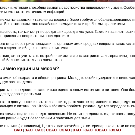
ктерии, которые способны вызвать расстройства пищеварения у змеи. Особен
ки может стать источником инфекций.
нехватке важных питательных веществ. Змее требуется сбалансированное п
ма. Без этого возможно ослабление иммунитета и проблемы с развитием.
асность, так как могут повредить пищевод и желудок. Также из-за плотности
т привести к неприятным последствиям.
го мяса несет риск попадания в организм змеи вредных веществ, таких как а
ен веществ и общее состояние питомца.
твия, стоит учитывать потребности змеи и рассматривать альтернативы, на
ный баланс питательных элементов.
ть змею куриным мясом?
да змеи, её возраста и общего рациона. Молодые особи нуждаются в пище ча
двух раз в неделю.
диеты, но не должно становиться единственным источником питания. Оно бог
для здоровья рептилии.
 в его доступности и питательности, однако частое кормление этим продукто
кальция и витаминов. Чтобы избежать проблем, рекомендуется чередовать ег
свежим и тщательно подготовленным. Не стоит предлагать сырые кости, кож
ия рацион будет безопасным и полезным для змеи.
 клиники (ветклиники), Центры, влетлечебницы, ветеринарные аптеки по ок
ВАО
|
ЗАО
|
САО
|
СВАО
|
СЗАО
|
ЦАО
|
ЮАО
|
ЮВАО
|
ЮЗАО