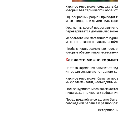
Куриное мясо может содержать ба
который без термической обработ
Однообразный рацион приводит к 
мясо птицы, но и другие виды кор
Фрагменты костей представляют оп
переваривается дольше, что може
Использование магазинного курино
может негативно повлиять на обм
Чтобы снизить возможные последс
которые обеспечивают естествен
Как часто можно корми
Частота кормления зависит от ви
интервал составляет от одного до 
Куриное мясо может быть частью 
микроэлементами, необходимыми 
Польза куриного мяса заключается
пищи может привести к дефициту 
Перед подачей мясо должно быть 
соблюдении баланса и разнообраз
Ветеринарные