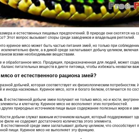
 размера и естественных пищевых предпочтений. В природе они охотятся на 
ясо? Этот вопрос вызывает споры среди заводчиков и владельцев рептилий.
что куриное мясо может быть частью питания змей, но только при соблюдени
я исключительно филе, а в дикой среде заглатывают добычу целиком, включая 
рганизм всеми необходимыми веществами.
ое и обработанное мясо. Продукция, предназначенная для людей, может соде
а баланс питательных веществ в диете питомца, чтобы избежать нехватки ва
е мясо от естественного рациона змей?
разной добычей, которая соответствует их физиологическим потребностям. И
й и иногда насекомых. Куриное мясо, хотя и богато белком, отличается по со
в.
В естественной добыче змеи получают не только мясо, но и кости, внутрен
элементы и клетчатку. Куриное мясо не восполняет этих потребностей.
и других природных источников пищи выше содержание полезных жиров и ам
Кости добычи служат важным источником кальция, который поддерживает зд
е филе не содержит достаточного количества этого элемента.
В естественной среде змеи заглатывают добычу целиком, что способствует
ной пищи. Куриное мясо не выполняет эту функцию.