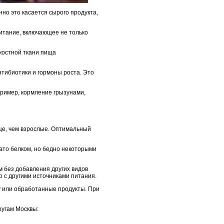
но это касается сырого продукта,
итание, включающее не только
 костной ткани пища
нтибиотики и гормоны роста. Это
пример, кормление грызунами,
ще, чем взрослые. Оптимальный
ато белком, но бедно некоторыми
м без добавления других видов
о с другими источниками питания.
у или обработанные продукты. При
ругам Москвы: