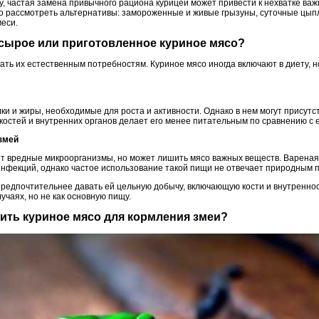
, частая замена привычного рациона курицей может привести к нехватке важ
 рассмотреть альтернативы: замороженные и живые грызуны, суточные цып
еси.
 сырое или приготовленное куриное мясо?
ть их естественным потребностям. Куриное мясо иногда включают в диету, н
ки и жиры, необходимые для роста и активности. Однако в нем могут присут
 костей и внутренних органов делает его менее питательным по сравнению с
 змей
т вредные микроорганизмы, но может лишить мясо важных веществ. Вареная
инфекций, однако частое использование такой пищи не отвечает природным 
редпочтительнее давать ей цельную добычу, включающую кости и внутренно
учаях, но не как основную пищу.
вить куриное мясо для кормления змеи?