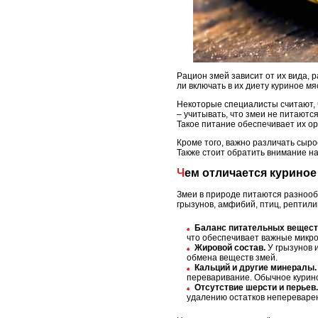
Рацион змей зависит от их вида,
ли включать в их диету куриное м
Некоторые специалисты считают, 
– учитывать, что змеи не питаютс
Такое питание обеспечивает их о
Кроме того, важно различать сыр
Также стоит обратить внимание н
Чем отличается курино
Змеи в природе питаются разнооб
грызунов, амфибий, птиц, рептили
Баланс питательных вещест
что обеспечивает важные микро
Жировой состав.
У грызунов 
обмена веществ змей.
Кальций и другие минералы.
переваривание. Обычное курино
Отсутствие шерсти и перьев.
удалению остатков непереварен