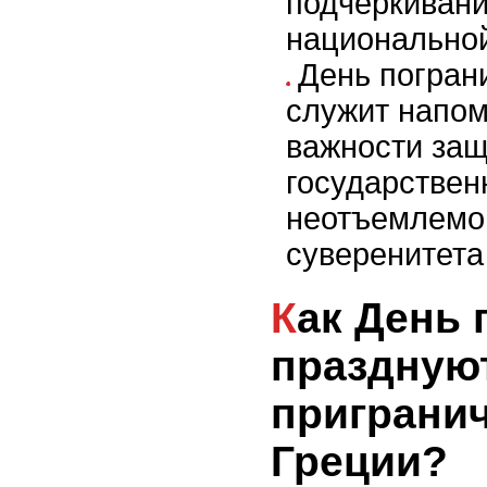
подчеркивани
национальной
День погран
служит напо
важности за
государствен
неотъемлемо
суверенитета
Как День пограничников
праздную
приграни
Греции?