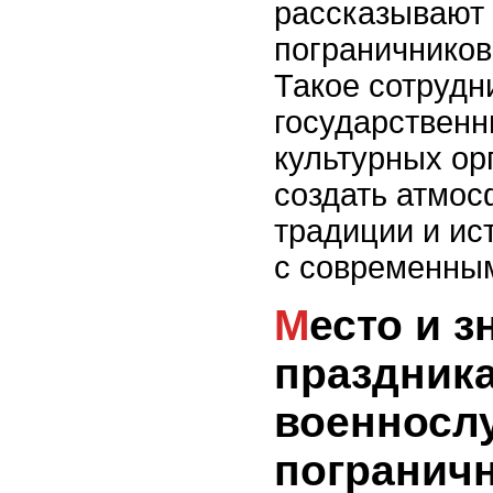
рассказывают 
пограничников
Такое сотрудн
государственн
культурных ор
создать атмос
традиции и ис
с современны
Место и значение
праздник
военносл
погранич