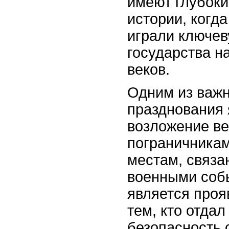
имеют глубоки
истории, когд
играли ключев
государства н
веков.
Одним из важ
празднования 
возложение ве
пограничникам
местам, связ
военными собы
является проя
тем, кто отдал
безопасность 