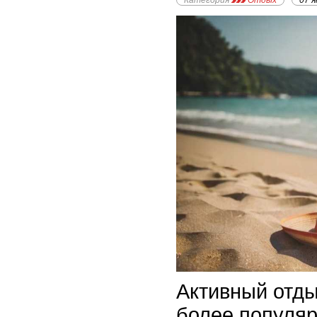
Категория
Отдых
07 я
Активный отды
более популя