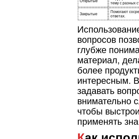
Открытые
тему с разных с
Помогают сосре
Закрытые
ответах.
Использовани
вопросов позв
глубже поним
материал, дел
более продукт
интересным. В
задавать вопр
внимательно с
чтобы выстрои
применять зна
Как использовать