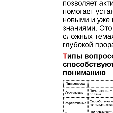
позволяет акт
помогает уста
новыми и уже
знаниями. Это
сложных темах
глубокой прор
Типы вопросов, которые
способствую
пониманию
Тип вопроса
Помогают получ
Уточняющие
по теме.
Способствуют 
Рефлексивные
взаимодействию
Поддерживают с