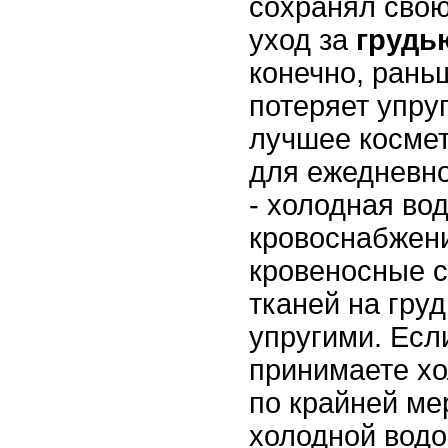
сохранял сво
уход за
груд
конечно, рань
потеряет упру
лучшее космет
для ежедневно
- холодная во
кровоснабжени
кровеносные с
тканей на гру
упругими. Есл
принимаете хо
по крайней ме
холодной водо