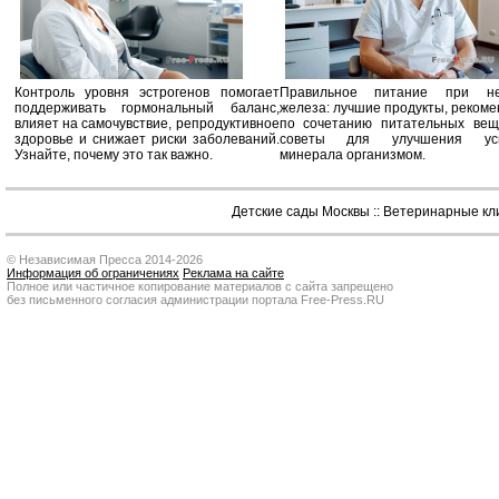
Контроль уровня эстрогенов помогает
Правильное питание при не
поддерживать гормональный баланс,
железа: лучшие продукты, реком
влияет на самочувствие, репродуктивное
по сочетанию питательных вещ
здоровье и снижает риски заболеваний.
советы для улучшения усв
Узнайте, почему это так важно.
минерала организмом.
Детские сады Москвы
::
Ветеринарные кл
© Независимая Пресса 2014-2026
Информация об ограничениях
Реклама на сайте
Полное или частичное копирование материалов с сайта запрещено
без письменного согласия администрации портала Free-Press.RU