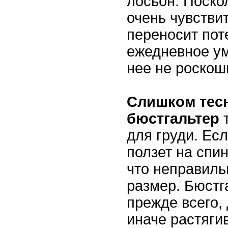
лосьон. Поско
очень чувстви
переносит пот
ежедневное у
нее не роскош
Слишком тес
бюстгальтер
т
для груди. Ес
ползет на спин
что неправиль
размер. Бюстг
прежде всего,
иначе растяги