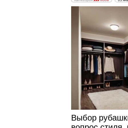
Категория
Мода
03 ян
Выбор рубашки
вопрос стиля,