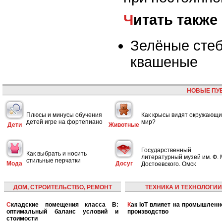
Читать также
Зелёные стеб
квашеные
НОВЫЕ ПУ
Плюсы и минусы обучения
Как крысы видят окружающ
детей игре на фортепиано
мир?
Дети
Животные
Государственный
Как выбрать и носить
литературный музей им. Ф. 
стильные перчатки
Мода
Досуг
Достоевского. Омск
ДОМ, СТРОИТЕЛЬСТВО, РЕМОНТ
ТЕХНИКА И ТЕХНОЛОГИИ
Складские помещения класса B:
Как IoT влияет на промышленность и
оптимальный баланс условий и
производство
стоимости