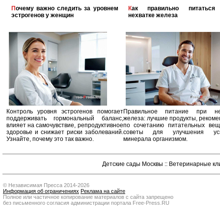
Почему важно следить за уровнем
Как правильно питаться при
эстрогенов у женщин
нехватке железа
Контроль уровня эстрогенов помогает
Правильное питание при не
поддерживать гормональный баланс,
железа: лучшие продукты, реком
влияет на самочувствие, репродуктивное
по сочетанию питательных вещ
здоровье и снижает риски заболеваний.
советы для улучшения усв
Узнайте, почему это так важно.
минерала организмом.
Детские сады Москвы
::
Ветеринарные кл
© Независимая Пресса 2014-2026
Информация об ограничениях
Реклама на сайте
Полное или частичное копирование материалов с сайта запрещено
без письменного согласия администрации портала Free-Press.RU