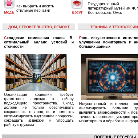
Государственный
Как выбрать и носить
литературный музей им. Ф. 
стильные перчатки
Мода
Досуг
Достоевского. Омск
ДОМ, СТРОИТЕЛЬСТВО, РЕМОНТ
ТЕХНИКА И ТЕХНОЛОГИИ
Складские помещения класса B:
Роль искусственного интеллекта в
оптимальный баланс условий и
улучшении мониторинга и ан
стоимости
больших данных
Организация хранения требует
грамотного подхода к выбору
подходящего пространства. Склад
Искусственный интеллект по
должен не только обеспечивать
анализировать большие да
сохранность товаров, но и помогать
выявлять закономерности и по
оптимизировать внутренние процессы,
точность прогнозов, ускоряя пр
сокращать издержки и упрощать
мониторинга и обработки инфор
работу с грузами.
ПОЛЕЗНЫЕ РЕСУРСЫ