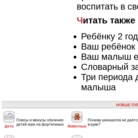
воспитать в с
Читать также
Ребёнку 2 го
Ваш ребёнок 
Ваш малыш е
Словарный з
Три периода 
малыша
НОВЫЕ ПУ
Плюсы и минусы обучения
Почему шиншилла не даётс
детей игре на фортепиано
в руки?
Дети
Животные