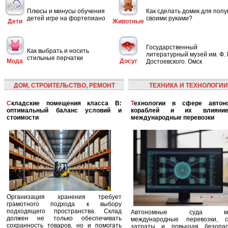
Плюсы и минусы обучения
Как сделать домик для попу
детей игре на фортепиано
своими руками?
Дети
Животные
Государственный
Как выбрать и носить
литературный музей им. Ф. 
стильные перчатки
Мода
Досуг
Достоевского. Омск
ДОМ, СТРОИТЕЛЬСТВО, РЕМОНТ
ТЕХНИКА И ТЕХНОЛОГИИ
Складские помещения класса B:
Технологии в сфере автономных
оптимальный баланс условий и
кораблей и их влияни
стоимости
международные перевозки
Организация хранения требует
грамотного подхода к выбору
подходящего пространства. Склад
Автономные суда ме
должен не только обеспечивать
международные перевозки, с
сохранность товаров, но и помогать
затраты и повышая безопасн