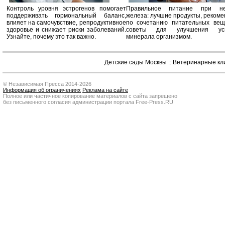
Контроль уровня эстрогенов помогает
Правильное питание при не
поддерживать гормональный баланс,
железа: лучшие продукты, реком
влияет на самочувствие, репродуктивное
по сочетанию питательных вещ
здоровье и снижает риски заболеваний.
советы для улучшения усв
Узнайте, почему это так важно.
минерала организмом.
Детские сады Москвы
::
Ветеринарные кл
© Независимая Пресса 2014-2026
Информация об ограничениях
Реклама на сайте
Полное или частичное копирование материалов с сайта запрещено
без письменного согласия администрации портала Free-Press.RU