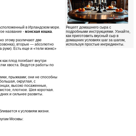
Рецепт домашнего сыра с
 расположенный в Ирландском море.
подробными инструкциями. Узнайте,
гое название -
мэнская кошка
.
как приготовить вкусный сыр в
домашних условиях шаг за шагом,
нно этому различают две
используя простые ингредиенты.
 позвонка), вторые — абсолютно
 руки). Есть еще и «тели мэнкс»
 как плод погибает внутри
тки хвоста. Ведутся работы по
лики, прыжками; они не способны
 большая, округлая, с
онцах, высоко посаженные,
листое, плотное. Шея короткая.
едних и сильнее развиты.
ливается к условиям жизни.
ругам Москвы: