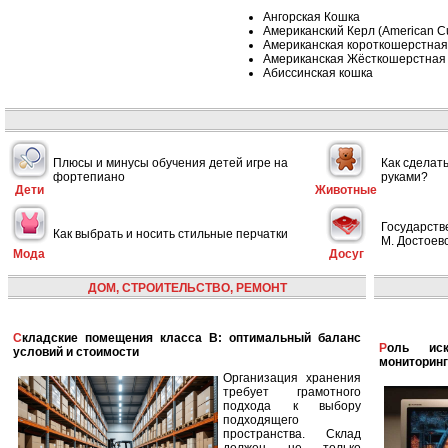
Ангорская Кошка
Американский Керл (American Cu
Американская короткошерстная
Американская Жёсткошерстная
Абиссинская кошка
Плюсы и минусы обучения детей игре на
Как сделат
фортепиано
руками?
Дети
Животные
Государств
Как выбрать и носить стильные перчатки
М. Достоевс
Мода
Досуг
ДОМ, СТРОИТЕЛЬСТВО, РЕМОНТ
Складские помещения класса B: оптимальный баланс
Роль искусственного интеллекта в улучшении
условий и стоимости
мониторинг
Организация хранения
требует грамотного
подхода к выбору
подходящего
пространства. Склад