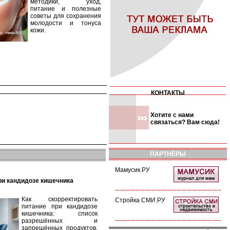
методики, уход,
питание и полезные
советы для сохранения
молодости и тонуса
кожи.
КОНТАКТЫ
Хотите с нами
связаться? Вам сюда!
ПАРТНЁРЫ
Мамусик.РУ
при кандидозе кишечника
Как скорректировать
Стройка СМИ.РУ
питание при кандидозе
кишечника: список
разрешённых и
запрещённых продуктов,