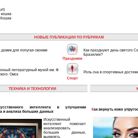
rl)
 кошка
 Кошка
НОВЫЕ ПУБЛИКАЦИИ ПО РУБРИКАМ
ь домик для попугая своими
Как празднуют день святого С
Бразилии?
Праздники
енный литературный музей им. Ф.
Роль сна в спортивных достиж
кого. Омск
Спорт
ТЕХНИКА И ТЕХНОЛОГИИ
Как вернуть коже упруго
а и анализа больших данных
Искусственный
интеллект помогает
анализировать
большие данные,
выявлять