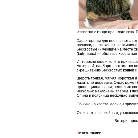
Известна с конца прошлого века. 
Характерным для нее является от
разновидности
кошек
: «стампи» (
бесхвостые (имеющие на месте хво
(taily manx) — обычные хвостатые
Интересно еще и то, что при спа
матери. И, наоборот, потомство п
скрещиванию бесхвостых
кошек
с
Шерсть тонкая, мягкая, короткая 
лазить по деревьям. Окрас может
пропорциональным, несколько вог
несколько наклонены вперед. Глаза
Спина и поясница несколько выпук
Обычно на хвосте, если он присутс
Отличается спокойным, уравнове
Ветеринарные
Читать также