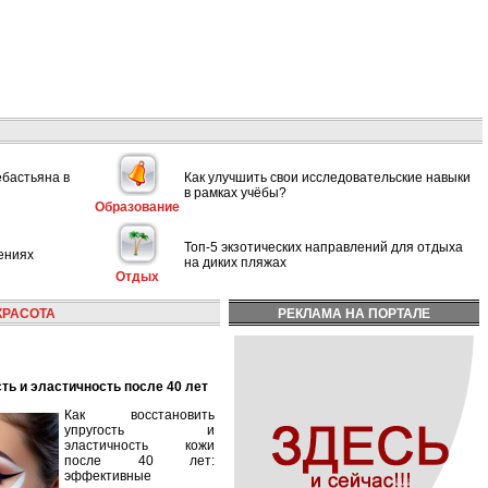
ебастьяна в
Как улучшить свои исследовательские навыки
в рамках учёбы?
Образование
Топ-5 экзотических направлений для отдыха
ениях
на диких пляжах
Отдых
КРАСОТА
РЕКЛАМА НА ПОРТАЛЕ
сть и эластичность после 40 лет
Как восстановить
упругость и
эластичность кожи
после 40 лет:
эффективные