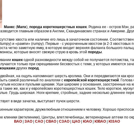
Манкс
(
Manx
),
порода короткошерстных кошек
. Родина ее - остров Мэн,
Разводится главным образом в Англии, Скандинавских странах и Америке. Дру
сутствие хвоста или наличие его лишь в зачаточном состоянии. Соответстве
stumpy) и «рампи» (rumpy). Первые - с укороченным хвостом (в 2-3 хвостовых
ста четко заметную ямку, в которую входит верхняя фаланга большого пальца
 мэнксы, которые вносят свежую струю в кровь этой
породы
.
ривании
кошек
одной разновидности между собой не получается потомства, так
олучается только при скрещивании бесхвостых с теми, у которых имеются зача
кошками
других
пород
.
и двойная, на ощупь напоминает шерсть кролика. Они и передвигаются как кро
 быть самой различный по аналогии с
европейской короткошерстной
. Голова
нутым носом и пухлыми щеками. Уши широкие у основания, заостренные на к
 такие же, как и у европейских короткошерстных кошек. Тело короткое, муску
лые. Грудь широкая. Ноги крепкие, стройные, задние несколько длиннее пер
твует в виде зачатка, выступает пучок шерсти.
шенным характером, дружелюбным отношением к человеку. Хорошо приспосаб
 клиники (ветклиники), Центры, влетлечебницы, ветеринарные аптеки по ок
ВАО
|
ЗАО
|
САО
|
СВАО
|
СЗАО
|
ЦАО
|
ЮАО
|
ЮВАО
|
ЮЗАО