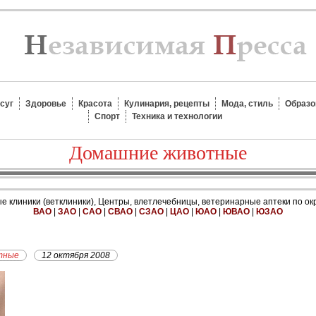
суг
Здоровье
Красота
Кулинария, рецепты
Мода, стиль
Образо
Спорт
Техника и технологии
Домашние животные
 клиники (ветклиники), Центры, влетлечебницы, ветеринарные аптеки по ок
ВАО
|
ЗАО
|
САО
|
СВАО
|
СЗАО
|
ЦАО
|
ЮАО
|
ЮВАО
|
ЮЗАО
тные
12 октября 2008