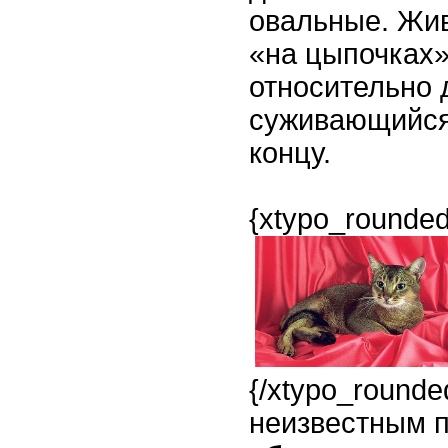
овальные. Жив
«на цыпочках»
относительно 
суживающийся 
концу.
{xtypo_rounded
{/xtypo_rounde
неизвестным 