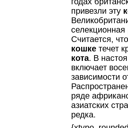
годах британс
привезли эту
Великобритани
селекционная 
Считается, чт
кошке
течет к
кота
. В насто
включает восе
зависимости о
Распространен
ряде африканс
азиатских стра
редка.
{xtypo_rounded