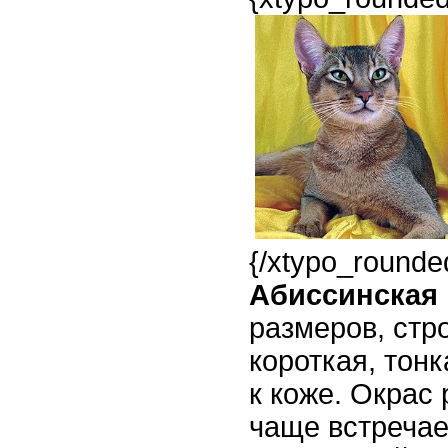
{/xtypo_rounde
Абиссинская
размеров, стр
короткая, тонк
к коже. Окрас
чаще встречае