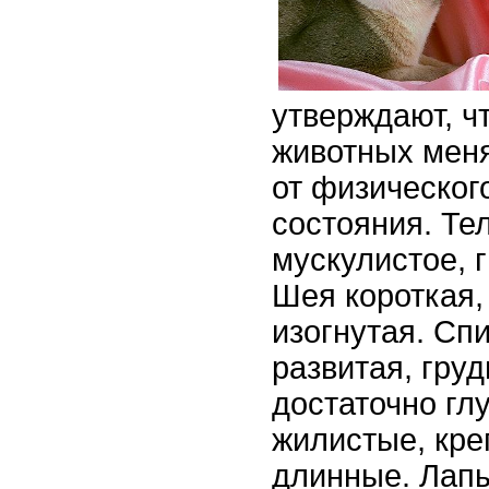
утверждают, чт
животных меня
от физическог
состояния. Тел
мускулистое, 
Шея короткая,
изогнутая. Сп
развитая, гру
достаточно гл
жилистые, кре
длинные. Лап