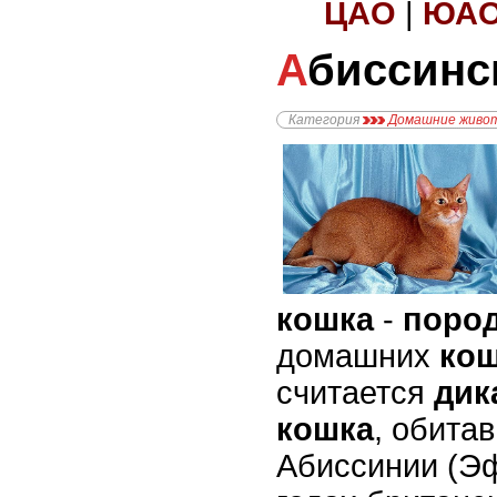
ЦАО
|
ЮА
Абиссинс
Категория
Домашние живо
кошка
-
поро
домашних
ко
считается
дик
кошка
, обита
Абиссинии (Эф