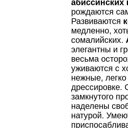
абиссинских 
рождаются сам
Развиваются
к
медленно, хот
сомалийских.
элегантны и г
весьма остор
уживаются с х
нежные, легко
дрессировке. 
замкнутого про
наделены сво
натурой. Умею
приспосаблива