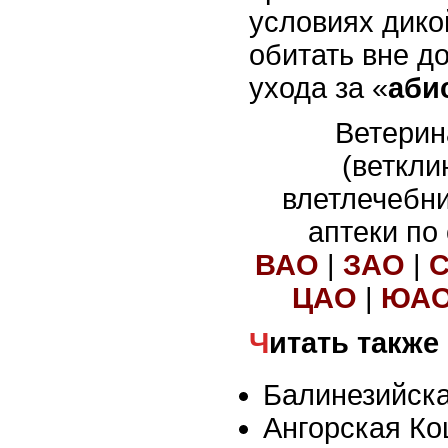
условиях дико
обитать вне д
ухода за «
аби
Ветерин
(веткли
влетлечебн
аптеки по
ВАО
|
ЗАО
|
ЦАО
|
ЮА
Читать также
Балинезийск
Ангорская К