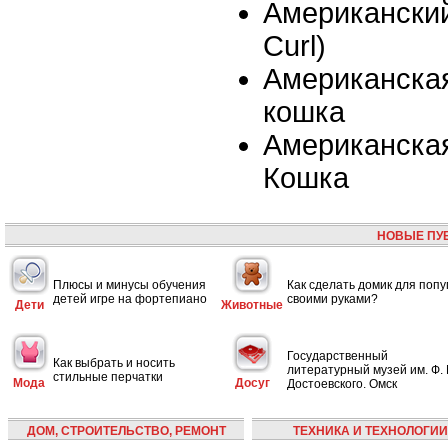
Американский
Curl)
Американска
кошка
Американска
Кошка
НОВЫЕ ПУ
Плюсы и минусы обучения
Как сделать домик для попу
детей игре на фортепиано
своими руками?
Дети
Животные
Государственный
Как выбрать и носить
литературный музей им. Ф. 
стильные перчатки
Мода
Досуг
Достоевского. Омск
ДОМ, СТРОИТЕЛЬСТВО, РЕМОНТ
ТЕХНИКА И ТЕХНОЛОГИИ