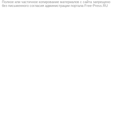
Полное или частичное копирование материалов с сайта запрещено
без письменного согласия администрации портала Free-Press.RU