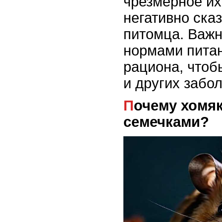
чрезмерное их
негативно ска
питомца. Важн
нормами пита
рациона, чтоб
и других забо
Почему хомяк увлекается
семечками?