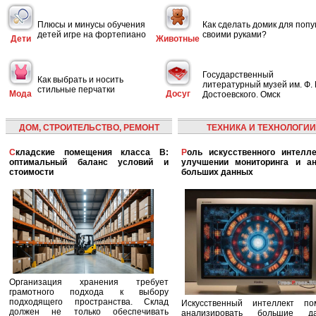
Плюсы и минусы обучения
Как сделать домик для попу
детей игре на фортепиано
своими руками?
Дети
Животные
Государственный
Как выбрать и носить
литературный музей им. Ф. 
стильные перчатки
Мода
Досуг
Достоевского. Омск
ДОМ, СТРОИТЕЛЬСТВО, РЕМОНТ
ТЕХНИКА И ТЕХНОЛОГИИ
Складские помещения класса B:
Роль искусственного интеллекта в
оптимальный баланс условий и
улучшении мониторинга и ан
стоимости
больших данных
Организация хранения требует
грамотного подхода к выбору
подходящего пространства. Склад
Искусственный интеллект по
должен не только обеспечивать
анализировать большие да