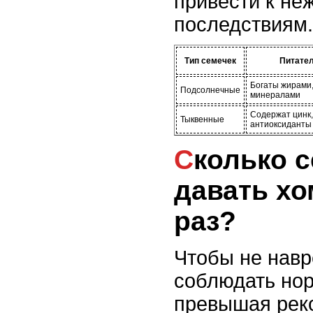
привести к не
последствиям.
Тип семечек
Питател
Богаты жирами
Подсолнечные
минералами
Содержат цинк,
Тыквенные
антиоксиданты
Сколько семечек можно
давать хо
раз?
Чтобы не навр
соблюдать но
превышая рек