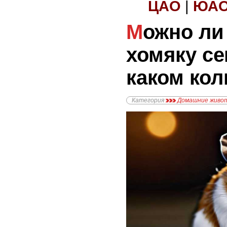
ЦАО
|
ЮА
Можно ли давать
хомяку се
каком кол
Категория
Домашние живо