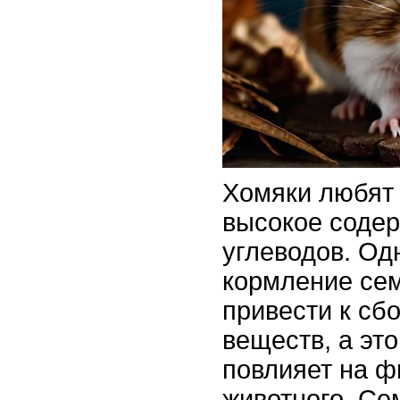
Хомяки любят 
высокое содер
углеводов. Од
кормление се
привести к сб
веществ, а эт
повлияет на ф
животного. Се