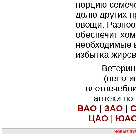
порцию семече
долю других пр
овощи. Разноо
обеспечит хом
необходимые 
избытка жиров
Ветерин
(веткли
влетлечебн
аптеки по
ВАО
|
ЗАО
|
ЦАО
|
ЮА
НОВЫЕ ПУ