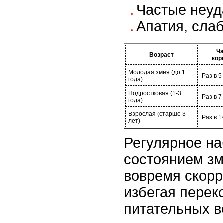
Частые неуд
Апатия, слаб
Ча
Возраст
кор
Молодая змея (до 1
Раз в 5
года)
Подростковая (1-3
Раз в 7
года)
Взрослая (старше 3
Раз в 1
лет)
Регулярное н
состоянием зм
вовремя скорр
избегая перек
питательных в