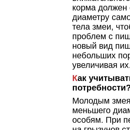
корма должен 
диаметру само
тела змеи, чт
проблем с пи
новый вид пищ
небольших пор
увеличивая их
Как учитывать возраст и
потребности
Молодым змея
меньшего диа
особям. При п
на грызунов с