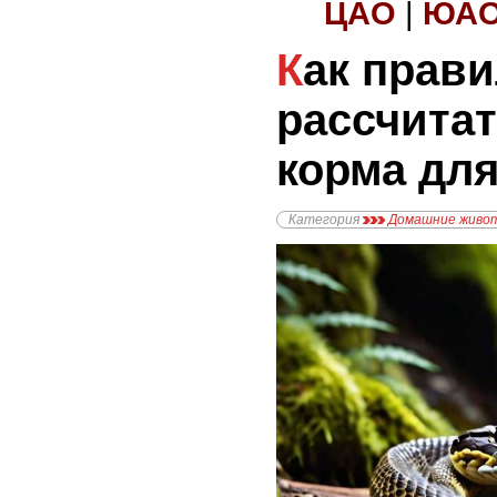
ЦАО
|
ЮА
Как правильно
рассчита
корма дл
Категория
Домашние живо