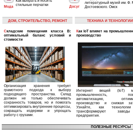
Как выбрать и носить
литературный музей им. Ф. 
стильные перчатки
Мода
Досуг
Достоевского. Омск
ДОМ, СТРОИТЕЛЬСТВО, РЕМОНТ
ТЕХНИКА И ТЕХНОЛОГИИ
Складские помещения класса B:
Как IoT влияет на промышленность и
оптимальный баланс условий и
производство
стоимости
Организация хранения требует
грамотного подхода к выбору
Интернет вещей (IoT) м
подходящего пространства. Склад
промышленность, пов
должен не только обеспечивать
автоматизацию, оптими
сохранность товаров, но и помогать
производство и снижая зат
оптимизировать внутренние процессы,
Узнайте, как технологи
сокращать издержки и упрощать
трансформируют заво
работу с грузами.
предприятия.
ПОЛЕЗНЫЕ РЕСУРСЫ