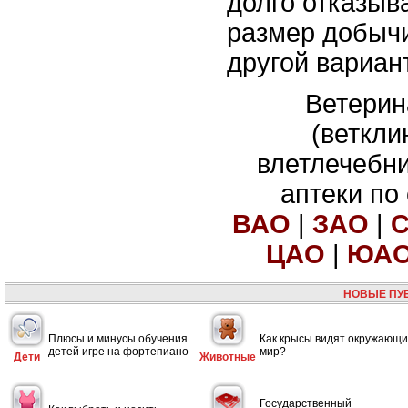
долго отказыв
размер добыч
другой вариант
Ветерин
(веткли
влетлечебн
аптеки по
ВАО
|
ЗАО
|
ЦАО
|
ЮА
НОВЫЕ ПУ
Плюсы и минусы обучения
Как крысы видят окружающ
детей игре на фортепиано
мир?
Дети
Животные
Государственный