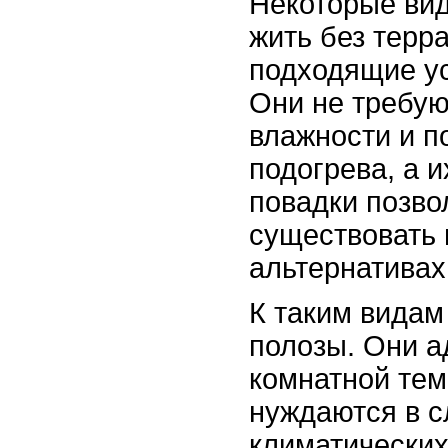
Некоторые ви
жить без терр
подходящие у
Они не требую
влажности и п
подогрева, а и
повадки позв
существовать 
альтернативах
К таким видам
полозы. Они а
комнатной тем
нуждаются в 
климатических