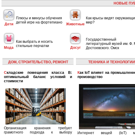
НОВЫЕ ПУ
Плюсы и минусы обучения
Как крысы видят окружающ
детей игре на фортепиано
мир?
Дети
Животные
Государственный
Как выбрать и носить
литературный музей им. Ф. 
стильные перчатки
Мода
Досуг
Достоевского. Омск
ДОМ, СТРОИТЕЛЬСТВО, РЕМОНТ
ТЕХНИКА И ТЕХНОЛОГИИ
Складские помещения класса B:
Как IoT влияет на промышленность и
оптимальный баланс условий и
производство
стоимости
Организация хранения требует
грамотного подхода к выбору
Интернет вещей (IoT) м