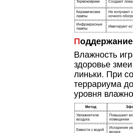
Термоковрики
Создают лока
Керамические
Не излучают с
лампы
ночного обогр
Инфракрасные
Имитируют ес
лампы
Поддержани
Влажность игр
здоровье змеи
линьки. При с
террариума до
уровня влажно
Метод
Эф
Увлажнители
Повышают вл
воздуха
помещении
Испарение у
Емкости с водой
воздух