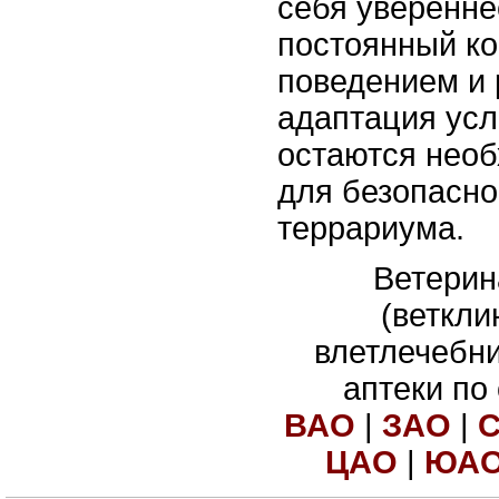
себя уверенне
постоянный ко
поведением и 
адаптация ус
остаются нео
для безопасно
террариума.
Ветерин
(веткли
влетлечебн
аптеки по
ВАО
|
ЗАО
|
ЦАО
|
ЮА