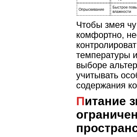
Быстрое пов
Опрыскивание
влажности
Чтобы змея чу
комфортно, н
контролирова
температуры и
выборе альтер
учитывать осо
содержания ко
Питание змеи без
ограниче
простран