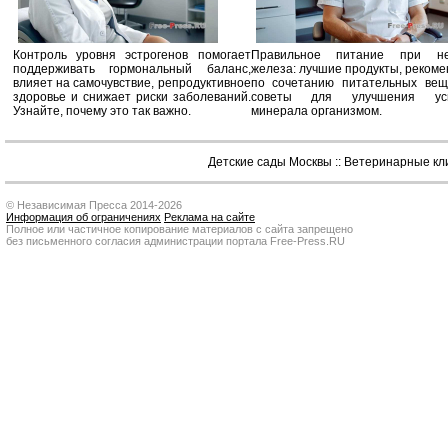
Контроль уровня эстрогенов помогает
Правильное питание при не
поддерживать гормональный баланс,
железа: лучшие продукты, реком
влияет на самочувствие, репродуктивное
по сочетанию питательных вещ
здоровье и снижает риски заболеваний.
советы для улучшения усв
Узнайте, почему это так важно.
минерала организмом.
Детские сады Москвы
::
Ветеринарные кл
© Независимая Пресса 2014-2026
Информация об ограничениях
Реклама на сайте
Полное или частичное копирование материалов с сайта запрещено
без письменного согласия администрации портала Free-Press.RU