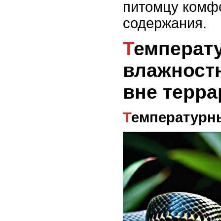
питомцу комф
содержания.
Температурный и
влажност
вне терр
Температурн