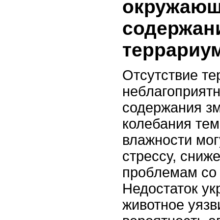
окружающ
содержан
террариу
Отсутствие те
неблагоприят
содержания з
колебания тем
влажности мог
стрессу, сниж
проблемам со 
Недостаток ук
животное уязв