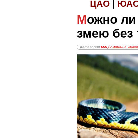
ЦАО
|
ЮА
Можно ли держать
змею без
Категория
Домашние живо