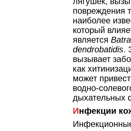
лягушек, вызы
повреждения т
наиболее изве
который влияе
является
Batr
dendrobatidis
.
вызывает забо
как хитинизац
может привес
водно-солевог
дыхательных 
Инфекции ко
Инфекционные