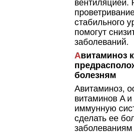
вентиляцией. 
проветривани
стабильного у
помогут снизи
заболеваний.
Авитаминоз как
предрасполо
болезням
Авитаминоз, 
витаминов A и
иммунную сис
сделать ее бо
заболеваниям 