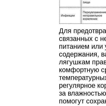
пище
Переувлажнение
Инфекции
неправильное
кормление
Для предотвр
связанных с 
питанием или
содержания, в
лягушкам пра
комфортную с
температурны
регулярное ко
за влажностью
помогут сохра