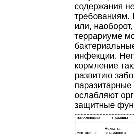
содержания не
требованиям.
или, наоборот,
террариуме мо
бактериальные
инфекции. Не
кормление так
развитию забо
паразитарные 
ослабляют орг
защитные фун
Заболевание
Причины
Нехватка
Авитаминоз
витаминов в