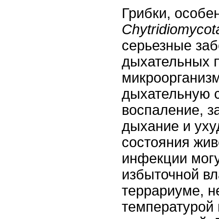
Грибки, особе
Chytridiomycot
серьезные за
дыхательных п
микроорганиз
дыхательную 
воспаление, з
дыхание и ух
состояния жив
инфекции мог
избыточной вл
террариуме, н
температурой 