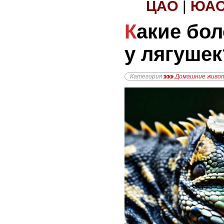
ЦАО
|
ЮА
Какие болезни бывают
у лягушек
Категория
Домашние живо