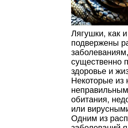
Лягушки, как 
подвержены р
заболеваниям,
существенно п
здоровье и жи
Некоторые из 
неправильным
обитания, нед
или вирусным
Одним из рас
заболеваний я