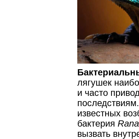
Бактериальн
лягушек наиб
и часто приво
последствиям.
известных воз
бактерия
Rana
вызвать внутр