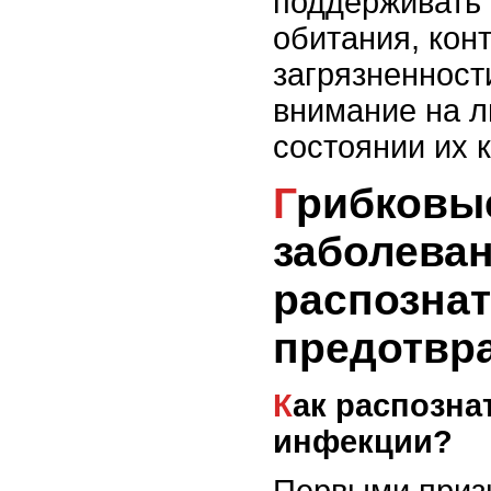
поддерживать 
обитания, кон
загрязненност
внимание на 
состоянии их 
Грибковые
заболеван
распознат
предотвр
Как распознать грибковые
инфекции?
Первыми приз