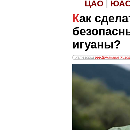
ЦАО
|
ЮА
Как сделать
безопасн
игуаны?
Категория
Домашние живо