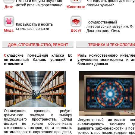
Плюсы и минусы обучения
Как сделать домик для попу
детей игре на фортепиано
своими руками?
Дети
Животные
Государственный
Как выбрать и носить
литературный музей им. Ф. 
стильные перчатки
Мода
Досуг
Достоевского. Омск
ДОМ, СТРОИТЕЛЬСТВО, РЕМОНТ
ТЕХНИКА И ТЕХНОЛОГИИ
Складские помещения класса B:
Роль искусственного интеллекта в
оптимальный баланс условий и
улучшении мониторинга и ан
стоимости
больших данных
Организация хранения требует
грамотного подхода к выбору
подходящего пространства. Склад
Искусственный интеллект по
должен не только обеспечивать
анализировать большие да
сохранность товаров, но и помогать
выявлять закономерности и по
оптимизировать внутренние процессы,
точность прогнозов, ускоряя пр