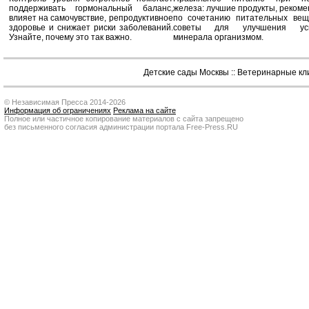
поддерживать гормональный баланс,
железа: лучшие продукты, реком
влияет на самочувствие, репродуктивное
по сочетанию питательных вещ
здоровье и снижает риски заболеваний.
советы для улучшения усв
Узнайте, почему это так важно.
минерала организмом.
Детские сады Москвы
::
Ветеринарные кл
© Независимая Пресса 2014-2026
Информация об ограничениях
Реклама на сайте
Полное или частичное копирование материалов с сайта запрещено
без письменного согласия администрации портала Free-Press.RU