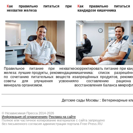
Как правильно питаться при
Как правильно питаться при
нехватке железа
кандидозе кишечника
Правильное питание при нехватке
скорректировать питание при ка
железа: лучшие продукты, рекомендации
кишечника: список разрешё
по сочетанию питательных веществ и
запрещённых продуктов, рекоме
советы для улучшения усвоения
по составлению рацион
минерала организмом.
восстановления баланса микроф
Детские сады Москвы
::
Ветеринарные кл
© Независимая Пресса 2014-2026
Информация об ограничениях
Реклама на сайте
Полное или частичное копирование материалов с сайта запрещено
без письменного согласия администрации портала Free-Press.RU