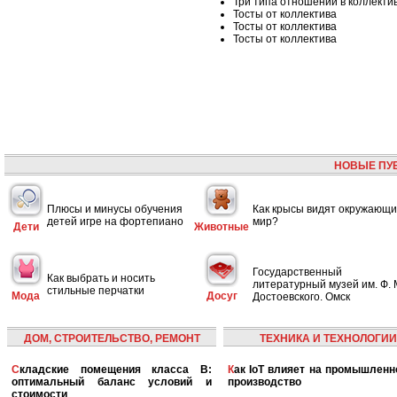
Три типа отношений в коллекти
Тосты от коллектива
Тосты от коллектива
Тосты от коллектива
НОВЫЕ ПУ
Плюсы и минусы обучения
Как крысы видят окружающ
детей игре на фортепиано
мир?
Дети
Животные
Государственный
Как выбрать и носить
литературный музей им. Ф. 
стильные перчатки
Мода
Досуг
Достоевского. Омск
ДОМ, СТРОИТЕЛЬСТВО, РЕМОНТ
ТЕХНИКА И ТЕХНОЛОГИИ
Складские помещения класса B:
Как IoT влияет на промышленность и
оптимальный баланс условий и
производство
стоимости