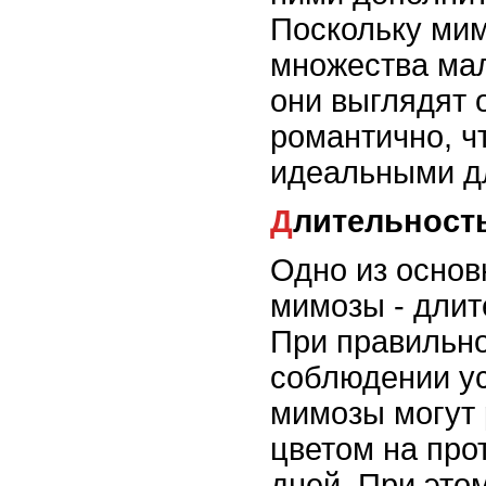
Поскольку мим
множества мал
они выглядят 
романтично, ч
идеальными д
Длительност
Одно из осно
мимозы - длит
При правильно
соблюдении у
мимозы могут 
цветом на про
дней. При это