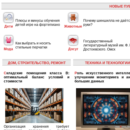
НОВЫЕ ПУ
Плюсы и минусы обучения
Почему шиншилла не даётс
детей игре на фортепиано
руки?
Дети
Животные
Государственный
Как выбрать и носить
литературный музей им. Ф. 
стильные перчатки
Мода
Досуг
Достоевского. Омск
ДОМ, СТРОИТЕЛЬСТВО, РЕМОНТ
ТЕХНИКА И ТЕХНОЛОГИИ
Складские помещения класса B:
Роль искусственного интеллекта в
оптимальный баланс условий и
улучшении мониторинга и ан
стоимости
больших данных
Организация хранения требует