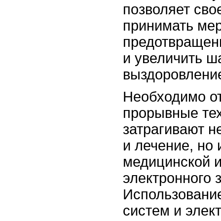
позволяет св
принимать ме
предотвращени
и увеличить ш
выздоровлени
Необходимо от
прорывные те
затрагивают н
и лечение, но 
медицинской 
электронного 
Использовани
систем и элек