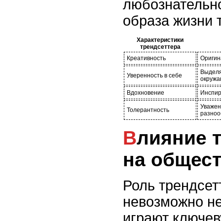
любознательно
образа жизни 
Характеристики
трендсеттера
Креативность
Оригин
Выделя
Уверенность в себе
окруж
Вдохновение
Инспир
Уважен
Толерантность
разноо
Влияние трендсеттера
на общес
Роль трендсет
невозможно н
играют ключев