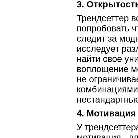
3. Открытост
Трендсеттер в
попробовать ч
следит за мод
исследует раз
найти свое ун
воплощение мо
не ограничив
комбинациями
нестандартны
4. Мотивация
У трендсеттер
мотивация - вл