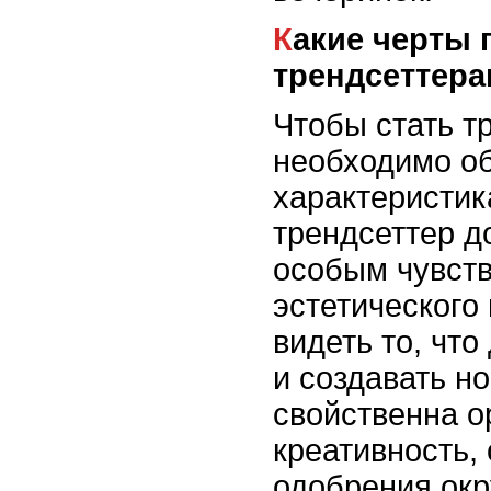
Какие черты присущи
трендсеттер
Чтобы стать т
необходимо о
характеристик
трендсеттер д
особым чувств
эстетического
видеть то, что
и создавать н
свойственна о
креативность,
одобрения окр