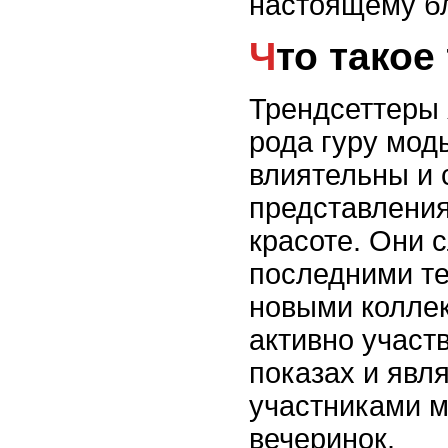
настоящему бл
Что тако
Трендсеттеры 
рода гуру мод
влиятельны и 
представления
красоте. Они 
последними т
новыми колле
активно участ
показах и явл
участниками 
вечеринок.