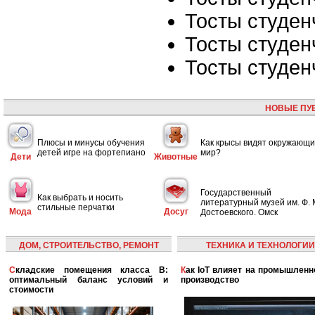
Тосты студен
Тосты студен
Тосты студен
НОВЫЕ ПУ
Плюсы и минусы обучения
Как крысы видят окружающ
детей игре на фортепиано
мир?
Дети
Животные
Государственный
Как выбрать и носить
литературный музей им. Ф. 
стильные перчатки
Мода
Досуг
Достоевского. Омск
ДОМ, СТРОИТЕЛЬСТВО, РЕМОНТ
ТЕХНИКА И ТЕХНОЛОГИИ
Складские помещения класса B:
Как IoT влияет на промышленность и
оптимальный баланс условий и
производство
стоимости