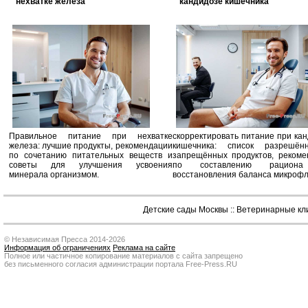
нехватке железа
кандидозе кишечника
Правильное питание при нехватке
скорректировать питание при ка
железа: лучшие продукты, рекомендации
кишечника: список разрешё
по сочетанию питательных веществ и
запрещённых продуктов, рекоме
советы для улучшения усвоения
по составлению рацион
минерала организмом.
восстановления баланса микроф
Детские сады Москвы
::
Ветеринарные кл
© Независимая Пресса 2014-2026
Информация об ограничениях
Реклама на сайте
Полное или частичное копирование материалов с сайта запрещено
без письменного согласия администрации портала Free-Press.RU