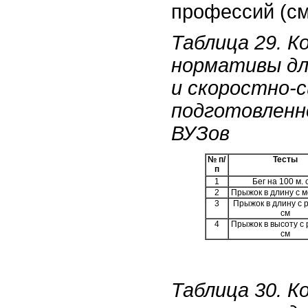
профессий (см.
Таблица 29. 
нормативы дл
и скоростно-
подготовленн
ВУЗов
№ п/
Тесты
п
1
Бег на 100 м. 
2
Прыжок в длину с м
3
Прыжок в длину с р
см
4
Прыжок в высоту с 
см
Таблица 30. 