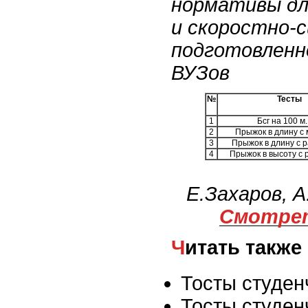
нормативы дл
и скоростно-
подготовленн
ВУЗов
№
Тесты
1
Бсг на 100 м.
2
Прыжок в длину с 
3
Прыжок в длину с р
4
Прыжок в высоту с р
Е.Захаров, 
Смотрет
Читать также
Тосты студен
Тосты студен