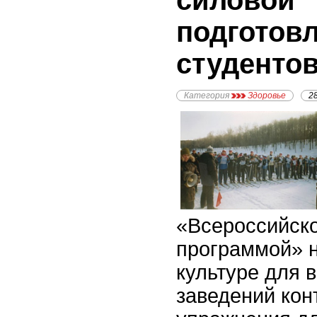
силовой
подготов
студенто
Категория
Здоровье
2
«Всероссийско
программой» 
культуре для 
заведений ко