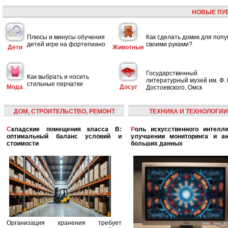
НОВЫЕ ПУ
Плюсы и минусы обучения
Как сделать домик для попу
детей игре на фортепиано
своими руками?
Дети
Животные
Государственный
Как выбрать и носить
литературный музей им. Ф. 
стильные перчатки
Мода
Досуг
Достоевского. Омск
ДОМ, СТРОИТЕЛЬСТВО, РЕМОНТ
ТЕХНИКА И ТЕХНОЛОГИИ
Складские помещения класса B:
Роль искусственного интеллекта в
оптимальный баланс условий и
улучшении мониторинга и ан
стоимости
больших данных
Организация хранения требует