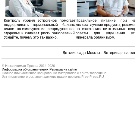
Контроль уровня эстрогенов помогает
Правильное питание при не
поддерживать гормональный баланс,
железа: лучшие продукты, реком
влияет на самочувствие, репродуктивное
по сочетанию питательных вещ
здоровье и снижает риски заболеваний.
советы для улучшения усв
Узнайте, почему это так важно.
минерала организмом.
Детские сады Москвы
::
Ветеринарные кл
© Независимая Пресса 2014-2026
Информация об ограничениях
Реклама на сайте
Полное или частичное копирование материалов с сайта запрещено
без письменного согласия администрации портала Free-Press.RU