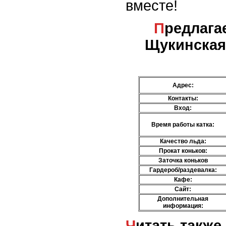
вместе!
Предлагаемые услуги - м.
Щукинская 
Адрес:
Контакты:
Вход:
Время работы катка:
Качество льда:
Прокат коньков:
Заточка коньков
Гардероб/раздевалка:
Кафе:
Сайт:
Дополнительная
информация:
Читать также