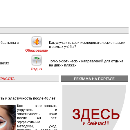
ебастьяна в
Как улучшить свои исследовательские навыки
в рамках учёбы?
Образование
Топ-5 экзотических направлений для отдыха
ениях
на диких пляжах
Отдых
КРАСОТА
РЕКЛАМА НА ПОРТАЛЕ
сть и эластичность после 40 лет
Как восстановить
упругость и
эластичность кожи
после 40 лет:
эффективные
методики, уход,