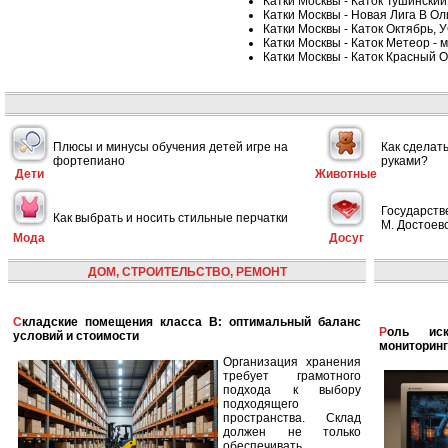
Катки Москвы - Каток Тушинский 
Катки Москвы - Новая Лига В О
Катки Москвы - Каток Октябрь, У
Катки Москвы - Каток Метеор - 
Катки Москвы - Каток Красный О
Плюсы и минусы обучения детей игре на
Как сделат
фортепиано
руками?
Дети
Животные
Государств
Как выбрать и носить стильные перчатки
М. Достоевс
Мода
Досуг
ДОМ, СТРОИТЕЛЬСТВО, РЕМОНТ
Складские помещения класса B: оптимальный баланс
Роль искусственного интеллекта в улучшении
условий и стоимости
мониторинг
Организация хранения
требует грамотного
подхода к выбору
подходящего
пространства. Склад
должен не только
обеспечивать