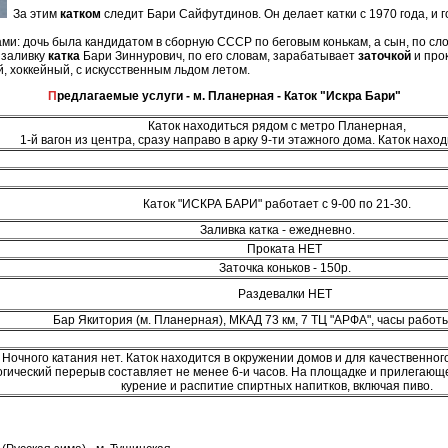
З
а этим
катком
следит Бари Сайфутдинов. Он делает катки с 1970 года, и г
ми: дочь была кандидатом в сборную СССР по беговым конькам, а сын, по сл
 заливку
катка
Бари Зиннурович, по его словам, зарабатывает
заточкой
и про
, хоккейный, с искусственным льдом летом.
Предлагаемые услуги - м. Планерная - Каток "Искра Бари"
Каток находиться рядом с метро Планерная,
1-й вагон из центра, сразу направо в арку 9-ти этажного дома. Каток наход
Каток "ИСКРА БАРИ" работает с 9-00 по 21-30.
Заливка катка - ежедневно.
Проката НЕТ
Заточка коньков - 150р.
Раздевалки НЕТ
Бар Якитория (м. Планерная), МКАД 73 км, 7 ТЦ "АРФА", часы работы
Ночного катания нет. Каток находится в окружении домов и для качественно
огический перерыв составляет не менее 6-и часов. На площадке и прилегаю
курение и распитие спиртных напитков, включая пиво.