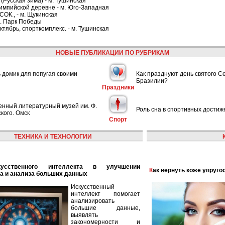
(Русская зима) - м. Тушинская
лимпийской деревне - м. Юго-Западная
СОК., - м. Щукинская
м. Парк Победы
ктябрь, спорткомплекс. - м. Тушинская
НОВЫЕ ПУБЛИКАЦИИ ПО РУБРИКАМ
ь домик для попугая своими
Как празднуют день святого С
Бразилии?
Праздники
енный литературный музей им. Ф.
Роль сна в спортивных достиж
кого. Омск
Спорт
ТЕХНИКА И ТЕХНОЛОГИИ
Как вернуть коже упруго
а и анализа больших данных
Искусственный
интеллект помогает
анализировать
большие данные,
выявлять
закономерности и