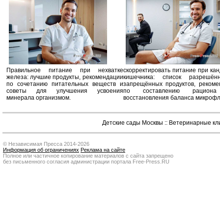
Правильное питание при нехватке
скорректировать питание при ка
железа: лучшие продукты, рекомендации
кишечника: список разрешё
по сочетанию питательных веществ и
запрещённых продуктов, рекоме
советы для улучшения усвоения
по составлению рацион
минерала организмом.
восстановления баланса микроф
Детские сады Москвы
::
Ветеринарные кл
© Независимая Пресса 2014-2026
Информация об ограничениях
Реклама на сайте
Полное или частичное копирование материалов с сайта запрещено
без письменного согласия администрации портала Free-Press.RU