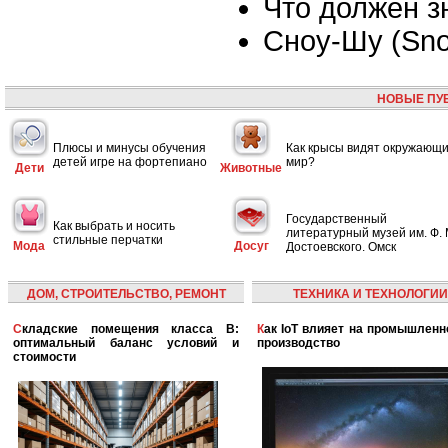
Что должен з
Сноу-Шу (Sn
НОВЫЕ ПУ
Плюсы и минусы обучения
Как крысы видят окружающ
детей игре на фортепиано
мир?
Дети
Животные
Государственный
Как выбрать и носить
литературный музей им. Ф. 
стильные перчатки
Мода
Досуг
Достоевского. Омск
ДОМ, СТРОИТЕЛЬСТВО, РЕМОНТ
ТЕХНИКА И ТЕХНОЛОГИИ
Складские помещения класса B:
Как IoT влияет на промышленность и
оптимальный баланс условий и
производство
стоимости