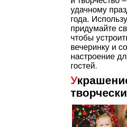
и творчество –
удачному пра
года. Использ
придумайте св
чтобы устрои
вечеринку и с
настроение дл
гостей.
Украшение дома:
творчески