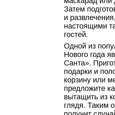
маскарад или 
Затем подгото
и развлечения
настоящими т
гостей.
Одной из попу
Нового года я
Санта». Приго
подарки и пол
корзину или м
предложите к
вытащить из к
глядя. Таким 
получит случа