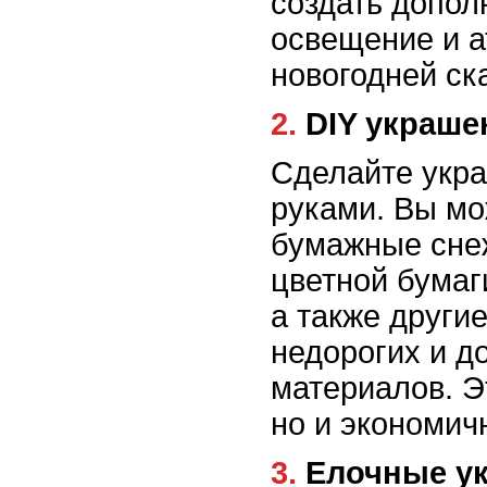
создать допол
освещение и 
новогодней ск
2. DIY украш
Сделайте укр
руками. Вы мо
бумажные снеж
цветной бумаг
а также други
недорогих и д
материалов. Э
но и экономич
3. Елочные 