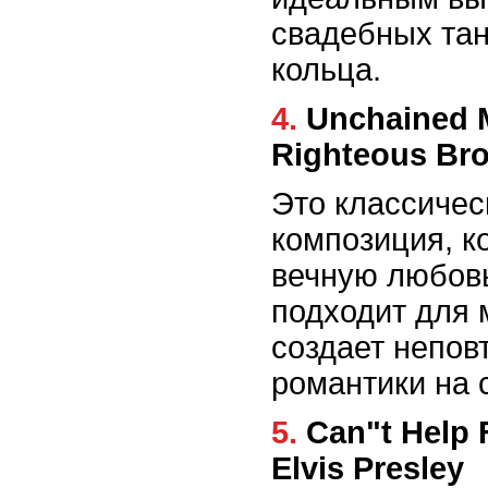
свадебных тан
кольца.
4. Unchained Melody - The
Righteous Bro
Это классичес
композиция, к
вечную любовь
подходит для 
создает непо
романтики на 
5. Can"t Help Falling in Love -
Elvis Presley