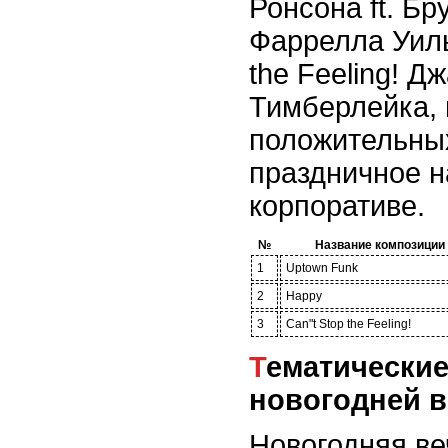
Ронсона ft. Б
Фаррелла Уиль
the Feeling! Д
Тимберлейка, 
положительных
праздничное н
корпоративе.
№
Название композиции
1
Uptown Funk
2
Happy
3
Can"t Stop the Feeling!
Тематические композиции для
новогодней 
Новогодняя ве