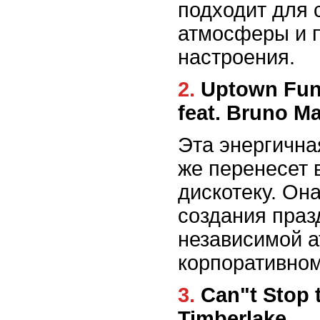
подходит для 
атмосферы и 
настроения.
2. Uptown Funk - Mark Ronson
feat. Bruno M
Эта энергична
же перенесет 
дискотеку. Он
создания праз
независимой 
корпоративном
3. Can"t Stop the Feeling! - Justin
Timberlake