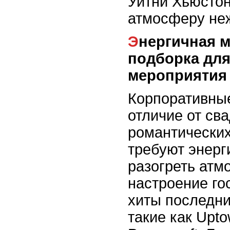
Уитни Хьюстон
атмосферу неж
Энергичная музыкальная
подборка для
мероприятия
Корпоративные
отличие от св
романтических
требуют энерг
разогреть атм
настроение го
хиты последни
такие как Upt