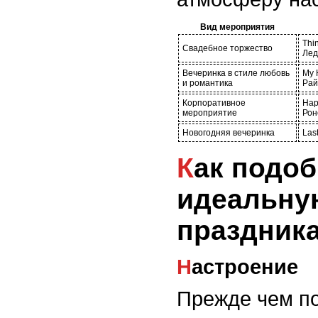
Вид мероприятия
Thi
Свадебное торжество
Лед
Вечеринка в стиле любовь
My 
и романтика
Рай
Корпоративное
Hap
мероприятие
Рон
Новогодняя вечеринка
Las
Как подобрать
идеальну
праздник
Настроение
Прежде чем по