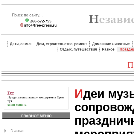
266-572-755
info@free-press.ru
Дети, семья
Дом, строительство, ремонт
Домашние животные
Отдых, путешествия
Разное
Праздн
П
Идеи музыкального
Тут
Представляем афишу концертов в Орле
тут
сопровож
grinn-centr.ru
ГЛАВНОЕ МЕНЮ
празднич
Главная