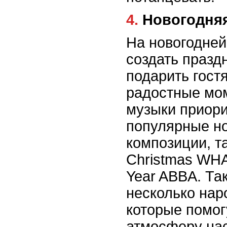
4. Новогодн
На новогодней
создать празд
подарить гост
радостные мо
музыки приор
популярные н
композиции, та
Christmas WH
Year ABBA. Та
несколько нар
которые помог
атмосферу нас