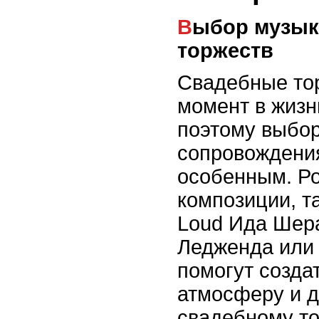
Выбор музыки для свадебных
торжеств
Свадебные тор
момент в жизн
поэтому выбо
сопровождени
особенным. Р
композиции, та
Loud Ида Шера
Ледженда или 
помогут созда
атмосферу и 
свадебному то