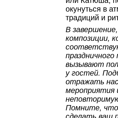
или Катюша, п
окунуться в а
традиций и ри
В завершение
композиции, 
соответству
праздничного
вызывают по
у гостей. Под
отражать нас
мероприятия 
неповториму
Помните, что
сделать ваш п