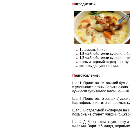
Ингредиенты:
1
лавровый лист
1/2 чайной ложки
сушеного б
1/2 чайной ложки
сушеного т
соль
и
черный перец
- по вку
зелень
для украшения
Приготовление:
Шаг 1: Приготовьте говяжий бульон
и уменьшите огонь. Варите около 1
придаст супу более насыщенный в
Шаг 2: Подготовьте овощи. Лукови
Картофель очистите и нарежьте к
Шаг 3: В отдельной сковороде на 
пока она не станет мягкой.
(Обжар
Шаг 4: Добавьте томатную пасту и
кипения. Варите 5 минут, период