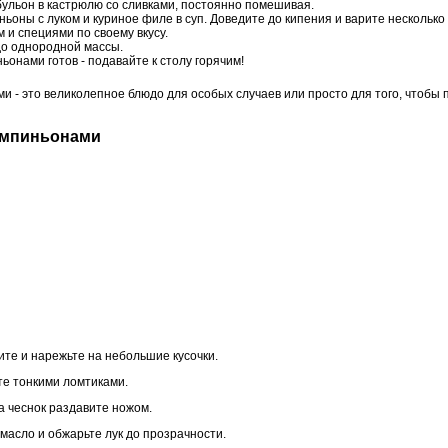
ульон в кастрюлю со сливками, постоянно помешивая.
оны с луком и куриное филе в суп. Доведите до кипения и варите несколько 
 и специями по своему вкусу.
до однородной массы.
ьонами готов - подавайте к столу горячим!
и - это великолепное блюдо для особых случаев или просто для того, чтобы 
шампиньонами
ите и нарежьте на небольшие кусочки.
е тонкими ломтиками.
 а чеснок раздавите ножом.
 масло и обжарьте лук до прозрачности.