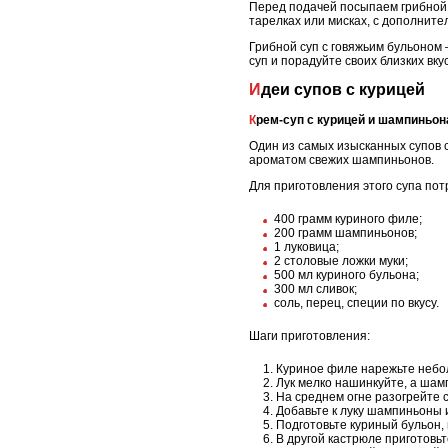
Перед подачей посыпаем грибной с
тарелках или мисках, с дополните
Грибной суп с говяжьим бульоном 
суп и порадуйте своих близких вк
Идеи супов с курицей
Крем-суп с курицей и шампиньо
Один из самых изысканных супов с
ароматом свежих шампиньонов.
Для приготовления этого супа по
400 грамм куриного филе;
200 грамм шампиньонов;
1 луковица;
2 столовые ложки муки;
500 мл куриного бульона;
300 мл сливок;
соль, перец, специи по вкусу.
Шаги приготовления:
Куриное филе нарежьте небо
Лук мелко нашинкуйте, а шам
На среднем огне разогрейте с
Добавьте к луку шампиньоны и
Подготовьте куриный бульон, 
В другой кастрюле приготовьт