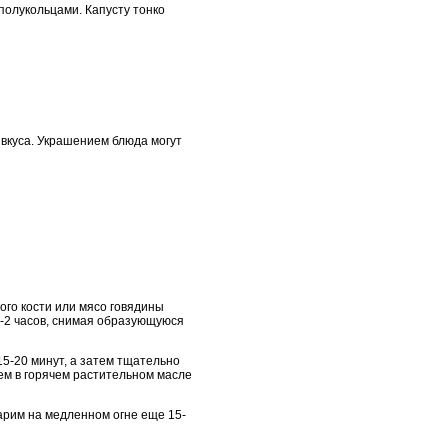
 полукольцами. Капусту тонко
вкуса. Украшением блюда могут
ого кости или мясо говядины
 1-2 часов, снимая образующуюся
15-20 минут, а затем тщательно
тем в горячем растительном масле
варим на медленном огне еще 15-