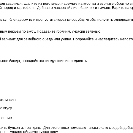
льон сварился, удалите из него мясо, нарежьте на кусочки и верните обратно
й перец и картофель. Добавьте лавровый лист, базилик и тимьян. Варите на с
ь суп блендером или пропустить через мясорубку, чтобы получить однородну
рным перцем по вкусу. Подавайте горячим, украсив зеленью.
й вариант для семейного обеда или ужина. Попробуйте и насладитесь непов
!
льное блюдо, понадобятся следующие ингредиенты:
ого масла;
о вкусу.
вление:
ить бульон из говядины. Для этого мясо помещают в кастрюлю с водой, добав
часов, удаляя образующуюся пену.