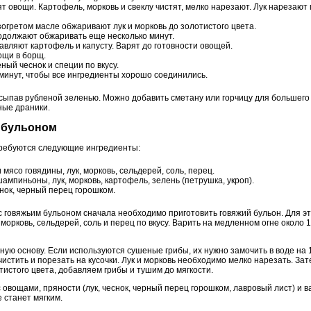
ят овощи. Картофель, морковь и свеклу чистят, мелко нарезают. Лук нарезают
зогретом масле обжаривают лук и морковь до золотистого цвета.
одолжают обжаривать еще несколько минут.
обавляют картофель и капусту. Варят до готовности овощей.
ощи в борщ.
ный чеснок и специи по вкусу.
минут, чтобы все ингредиенты хорошо соединились.
сыпав рубленой зеленью. Можно добавить сметану или горчицу для большего 
ные драники.
м бульоном
требуются следующие ингредиенты:
 мясо говядины, лук, морковь, сельдерей, соль, перец.
мпиньоны, лук, морковь, картофель, зелень (петрушка, укроп).
нок, черный перец горошком.
с говяжьим бульоном сначала необходимо приготовить говяжий бульон. Для эт
 морковь, сельдерей, соль и перец по вкусу. Варить на медленном огне около
бную основу. Если используются сушеные грибы, их нужно замочить в воде на 
истить и порезать на кусочки. Лук и морковь необходимо мелко нарезать. За
тистого цвета, добавляем грибы и тушим до мягкости.
 овощами, пряности (лук, чеснок, черный перец горошком, лавровый лист) и 
е станет мягким.