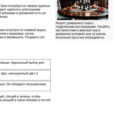
. Вам потребуется свежее куриное
ледует нарезать небольшими
я кубиками и добавляются в суп
ленью.
Рецепт домашнего сыра с
подробными инструкциями. Узнайте,
вам потребуется говяжий фарш,
как приготовить вкусный сыр в
уком и морковью, затем
домашних условиях шаг за шагом,
ии и вермишель. Подавать суп
используя простые ингредиенты.
е овощи. Идеальный выбор для
 вкус, насыщенный цвет и
ульон. Он обладает насыщенным
ей, специй и зелени, чтобы
 угощайте своих близких и гостей