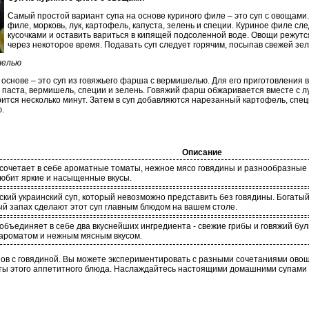
Самый простой вариант супа на основе куриного филе – это суп с овощами
филе, морковь, лук, картофель, капуста, зелень и специи. Куриное филе с
кусочками и оставить вариться в кипящей подсоленной воде. Овощи режутс
через некоторое время. Подавать суп следует горячим, посыпав свежей зе
шелью
основе – это суп из говяжьего фарша с вермишелью. Для его приготовления 
я паста, вермишель, специи и зелень. Говяжий фарш обжаривается вместе с л
рится несколько минут. Затем в суп добавляются нарезанный картофель, спец
.
Описание
 сочетает в себе ароматные томаты, нежное мясо говядины и разнообразны
 любит яркие и насыщенные вкусы.
ский украинский суп, который невозможно представить без говядины. Богатый
й запах сделают этот суп главным блюдом на вашем столе.
 объединяет в себе два вкуснейших ингредиента - свежие грибы и говяжий б
ароматом и нежным мясным вкусом.
пов с говядиной. Вы можете экспериментировать с разными сочетаниями овощ
ты этого аппетитного блюда. Наслаждайтесь настоящими домашними супами и