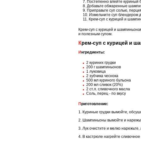
Постепенно влейте куриный б
Добавьте обжаренные шампинь
Приправьте суп солью, перцем
Измельчите суп блендером 
Крем-суп с курицей и шампин
Крем-суп с курицей и шампиньонам
и полезным супом.
Крем-суп с курицей и 
Ингредиенты:
2 куриних грудки
200 г шампиньонов
1 луковица
2 зубчика чеснока
500 мл куриного бульона
200 мл сливок (20%)
2 ст.л. сливочного масла
Соль, перец - по вкусу
Приготовление:
1. Куриные грудки вымойте, обсуш
2. Шампиньоны вымойте и нарежьт
3. Лук очистите и мелко нарежьте,
4. В кастрюле нагрейте сливочное