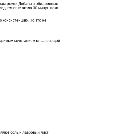
 в кастрюлю. Добавьте обжаренные
реднем огне около 30 минут, пока
ю консистенцию. Но это не
торимым сочетанием мяса, овощей
ляют соль и лавровый лист.