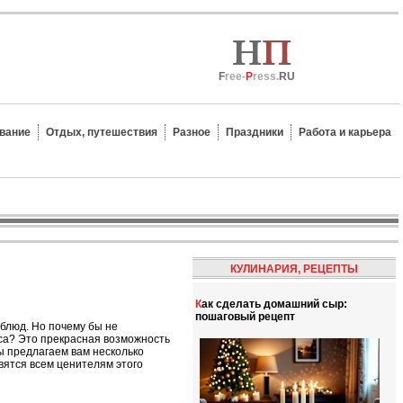
F
ree-
P
ress.
RU
вание
Отдых, путешествия
Разное
Праздники
Работа и карьера
КУЛИНАРИЯ, РЕЦЕПТЫ
Как сделать домашний сыр:
пошаговый рецепт
блюд. Но почему бы не
яса? Это прекрасная возможность
мы предлагаем вам несколько
вятся всем ценителям этого