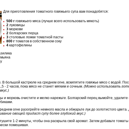
Для приготовления томатного говяжьего супа вам понадобятся:
500 г
говяжьего мяса (лучше всего использовать мякоть)
2
луковицы
3
моркови
2
болгарских перца
3
столовые ложки томатной пасты
800 г
томатов в собственном соку
4
картофелины
азилика
имьяна
су
. В большой кастрюле на среднем огне, вскипятите говяжье мясо с водой. Пос
,5 - 2 часов, пока мясо не станет мягким и сочным.
(Можно использовать гото
кус.)
цы и морковь очистите и мелко нарежьте. Болгарский перец вымойте, удалите
убиками.
среднем огне разогрейте немного масла и обжарьте лук до золотистого цвета.
ивание овощей придаст супу более глубокий вкус.)
 тушите 1-2 минуты, чтобы она раскрыла свой аромат. Затем добавьте томаты 
ически помешивая.