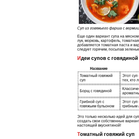
Суп из говяжьего фарша с верми
Еще один вариант супа на мясном 
лук, морковь, картофель, томатна
добавляется томатная паста и ва
следует горячим, посыпав зеленью
Идеи супов с говядиной
Название
Томатный говяжий
Этот суп
суп
тех, кто
Классиче
Борщ с говядиной
ароматны
Грибной суп с
Этот суп
говяжьим бульоном
грибным 
Это только несколько идей для су
создать свои собственные вариан
настоящей вкуснятиной!
Томатный говяжий суп