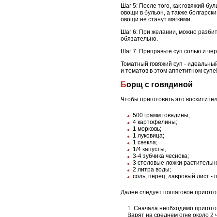
Шаг 5: После того, как говяжий бу
овощи в бульон, а также болгарски
овощи не станут мягкими.
Шаг 6: При желании, можно разбит
обязательно.
Шаг 7: Приправьте суп солью и че
Томатный говяжий суп - идеальны
и томатов в этом аппетитном супе
Борщ с говядиной
Чтобы приготовить это восхитите
500 грамм говядины;
4 картофелины;
1 морковь;
1 луковица;
1 свекла;
1/4 капусты;
3-4 зубчика чеснока;
3 столовые ложки растительн
2 литра воды;
соль, перец, лавровый лист - п
Далее следует пошаговое пригото
Сначала необходимо приготов
Варят на среднем огне около 2 