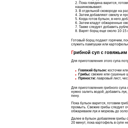
Пока говядина варится, готов
нашинковывают.
В отдельной сковороде на ра
Затем добавляют свеклу и пр
Когда готов бульон, в него д
Затем кладут обжаренные ов
Также следует добавить рубле
Варят борщ еще около 10-15 
Готовый борщ подают горячим, по
служить пампушки или картофель
Грибной суп с говяжьи
Для приготовления этого супа по
Говяжий бульон:
косточки или
Грибы:
свежие или сушеные ша
Пряности:
лавровый лист, чес
Для приготовления грибного супа 
нужно залить водой, добавить лук,
пену.
Пока бульон варится, готовим гри
промыть. Свежие грибы следует оч
обжариваем лук и морковь до золо
Далее в бульон добавляем грибы с
20 минут, пока картофель в супе н