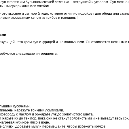
уп с говяжьим бульоном свежей зеленью – петрушкой и укропом. Суп можно п
льным сухариками или хлебом.
– это вкусное и сытное блюдо, которое отлично подойдет для обеда или ужин
усным и ароматным супом из грибов и говядины!
нами
 курицей - это крем-суп с курицей и шампиньонами. Он отличается нежным и 
требуются следующие ингредиенты:
льшими кусочками.
пиньоны нарежьте тонкими ломтиками.
ковороду с маслом и обжарьте лук до золотистого цвета.
 жарьте их до тех пор, пока они не станут золотистыми и не выведут весь сок.
нагревая куриное мясо в воде.
е сливки. Добавьте муку и перемешайте, чтобы избежать комков.