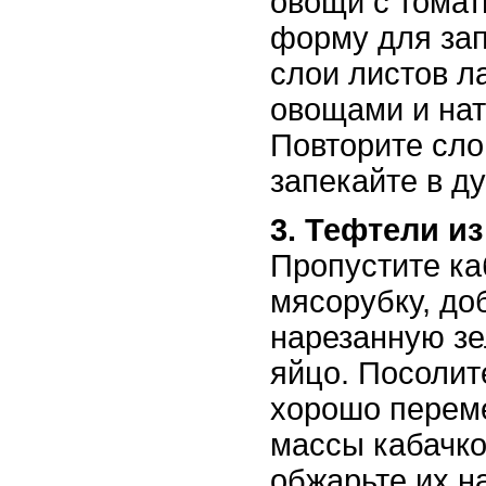
овощи с томат
форму для за
слои листов ла
овощами и нат
Повторите сло
запекайте в ду
3. Тефтели из
Пропустите ка
мясорубку, до
нарезанную зел
яйцо. Посолит
хорошо перем
массы кабачко
обжарьте их н