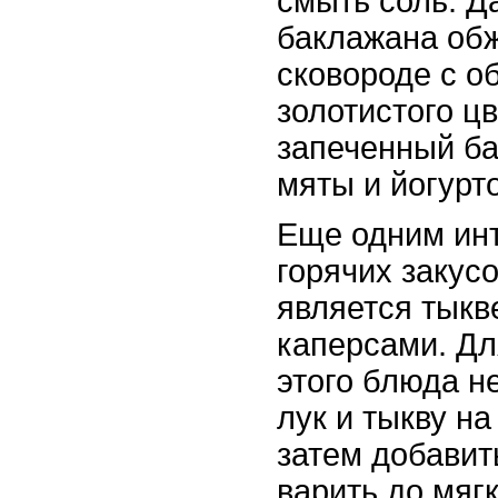
смыть соль. Д
баклажана обж
сковороде с о
золотистого ц
запеченный ба
мяты и йогурт
Еще одним ин
горячих закус
является тыкв
каперсами. Дл
этого блюда н
лук и тыкву н
затем добавит
варить до мяг