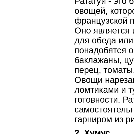
Рататуй - это
овощей, котор
французской 
Оно является
для обеда или
понадобятся о
баклажаны, цу
перец, томаты,
Овощи нареза
ломтиками и т
готовности. Р
самостоятельн
гарниром из р
2. Хумус