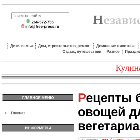
266-572-755
info@free-press.ru
Дети, семья
Дом, строительство, ремонт
Домашние животные
Отдых, путешествия
Разное
Праздн
Кулин
Рецепты блюд из
ГЛАВНОЕ МЕНЮ
овощей д
Главная
вегетари
ИНФОРМЕРЫ