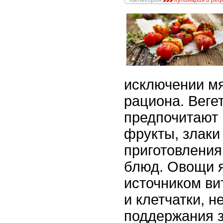
Категория
Кулинария и ре
исключении мя
рациона. Веге
предпочитают 
фрукты, злаки
приготовления
блюд. Овощи 
источником ви
и клетчатки, 
поддержания з