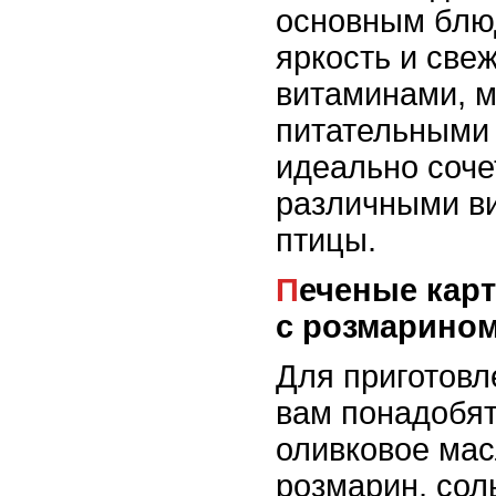
основным блю
яркость и све
витаминами, 
питательными
идеально соче
различными в
птицы.
Печеные картофельные дольки
с розмарино
Для приготовл
вам понадобят
оливковое мас
розмарин, сол