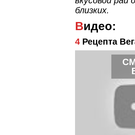
вкусовой рай д
близких.
Видео:
4 Рецепта Ве
СМ