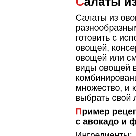
Салаты и
Салаты из ово
разнообразны
готовить с ис
овощей, конс
овощей или с
виды овощей в
комбинирован
множество, и 
выбрать свой 
Пример рецепта: Овощной салат
с авокадо и 
Ингредиенты: