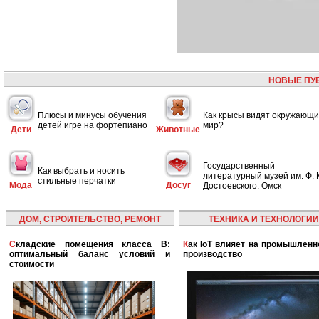
НОВЫЕ ПУ
Плюсы и минусы обучения
Как крысы видят окружающ
детей игре на фортепиано
мир?
Дети
Животные
Государственный
Как выбрать и носить
литературный музей им. Ф. 
стильные перчатки
Мода
Досуг
Достоевского. Омск
ДОМ, СТРОИТЕЛЬСТВО, РЕМОНТ
ТЕХНИКА И ТЕХНОЛОГИИ
Складские помещения класса B:
Как IoT влияет на промышленность и
оптимальный баланс условий и
производство
стоимости