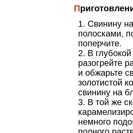
Приготовлен
Свинину на
полосками, п
поперчите.
В глубокой
разогрейте р
и обжарьте с
золотистой к
свинину на б
В той же с
карамелизир
немного подо
полного раст