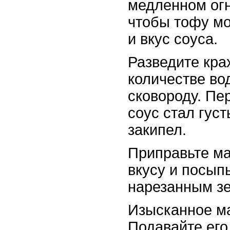
медленном огн
чтобы тофу мо
и вкус соуса.
Разведите кр
количестве вод
сковороду. Пе
соус стал гус
закипел.
Приправьте м
вкусу и посып
нарезанным з
Изысканное ма
Подавайте его