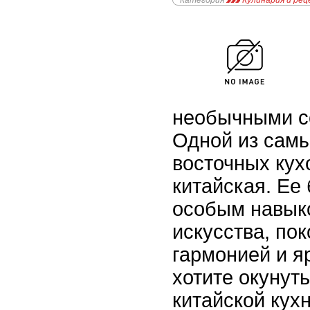
Категория
Кулинария и ре
необычными с
Одной из сам
восточных кух
китайская. Ее
особым навык
искусства, по
гармонией и я
хотите окунут
китайской кух