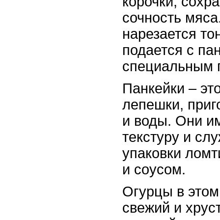
корочки, сохр
сочность мяса
нарезается то
подается с па
специальным 
Панкейки – эт
лепешки, приг
и воды. Они 
текстуру и сл
упаковки ломт
и соусом.
Огурцы в это
свежий и хрус