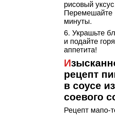
рисовый уксус,
Перемешайте и
минуты.
6. Украшьте б
и подайте гор
аппетита!
Изысканное мапо-тофу:
рецепт пи
в соусе и
соевого с
Рецепт мапо-т