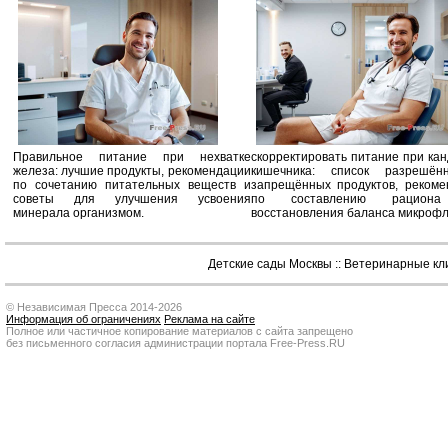
Правильное питание при нехватке
скорректировать питание при ка
железа: лучшие продукты, рекомендации
кишечника: список разрешё
по сочетанию питательных веществ и
запрещённых продуктов, рекоме
советы для улучшения усвоения
по составлению рацион
минерала организмом.
восстановления баланса микроф
Детские сады Москвы
::
Ветеринарные кл
© Независимая Пресса 2014-2026
Информация об ограничениях
Реклама на сайте
Полное или частичное копирование материалов с сайта запрещено
без письменного согласия администрации портала Free-Press.RU