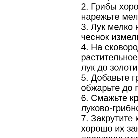
Грибы хор
нарежьте мел
Лук мелко 
чеснок измел
На сковоро
растительное
лук до золоти
Добавьте г
обжарьте до 
Смажьте к
луково-грибн
Закрутите 
хорошо их за