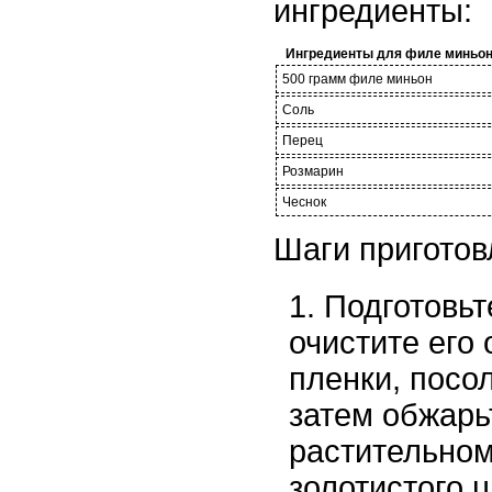
ингредиенты:
Ингредиенты для филе миньон
500 грамм филе миньон
Соль
Перец
Розмарин
Чеснок
Шаги приготов
Подготовьт
очистите его
пленки, посол
затем обжарь
растительном
золотистого ц