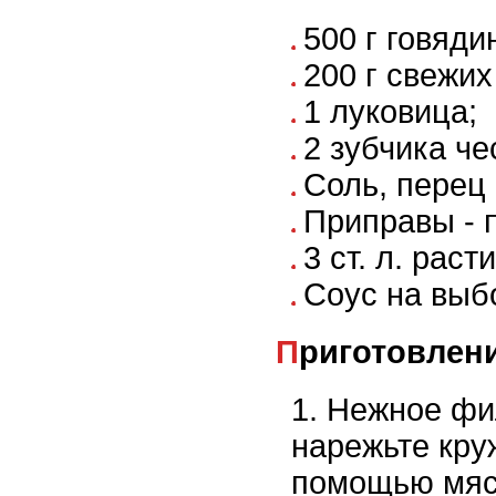
500 г говяди
200 г свежих
1 луковица;
2 зубчика че
Соль, перец 
Приправы - п
3 ст. л. рас
Соус на выб
Приготовлен
Нежное фи
нарежьте кру
помощью мяс