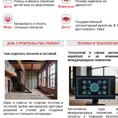
Плюсы и минусы обучения
Почему хамелеон не
детей игре на фортепиано
двигается?
Дети
Животные
Государственный
Как выбрать и носить
литературный музей им. Ф. 
Мода
Досуг
стильные перчатки
Достоевского. Омск
ДОМ, СТРОИТЕЛЬСТВО, РЕМОНТ
ТЕХНИКА И ТЕХНОЛОГИИ
Технологии в сфере автономных
Чем отделать потолок в гостиной
кораблей и их влияни
международные перевозки
Идеи и советы по отделке потолка в
гостиной: выбор материалов, цветовых
Автономные суда ме
решений и стилей для создания
международные перевозки, с
уютного и стильного интерьера.
затраты и повышая безопасн