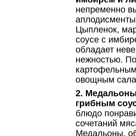
непременно в
аплодисменты 
Цыпленок, ма
соусе с имбир
обладает нев
нежностью. По
картофельным
овощным сала
2. Медальоны
грибным соу
блюдо понрав
сочетаний мяс
Медальоны, о