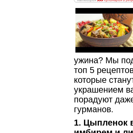
Категория
Кулинария и ре
ужина? Мы под
топ 5 рецепто
которые стану
украшением ва
порадуют даж
гурманов.
1. Цыпленок 
имбирем и л