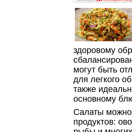
Категория
Кулинария и ре
здоровому обр
сбалансирова
могут быть от
для легкого об
также идеаль
основному блю
Салаты можно 
продуктов: ов
рыбы и многих