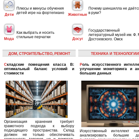
Плюсы и минусы обучения
Почему шиншилла не даётс
детей игре на фортепиано
в руки?
Дети
Животные
Государственный
Как выбрать и носить
литературный музей им. Ф. 
стильные перчатки
Мода
Досуг
Достоевского. Омск
ДОМ, СТРОИТЕЛЬСТВО, РЕМОНТ
ТЕХНИКА И ТЕХНОЛОГИИ
Складские помещения класса B:
Роль искусственного интеллекта в
оптимальный баланс условий и
улучшении мониторинга и ан
стоимости
больших данных
Организация хранения требует
грамотного подхода к выбору
подходящего пространства. Склад
Искусственный интеллект по
должен не только обеспечивать
анализировать большие да