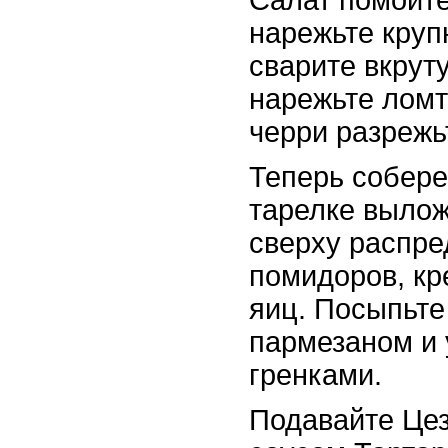
Салат помойте
нарежьте круп
сварите вкрут
нарежьте лом
черри разрежь
Теперь собере
тарелке вылож
сверху распре
помидоров, кр
яиц. Посыпьте
пармезаном и 
гренками.
Подавайте Цез