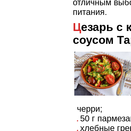
отличным выб
питания.
Цезарь с креветками и
соусом Та
черри;
50 г пармеза
хлебные гре