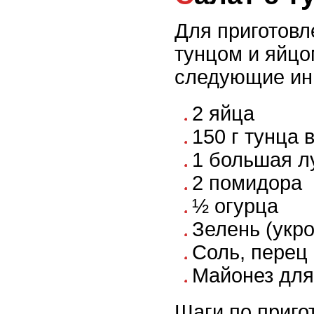
Для приготовл
тунцом и яйцо
следующие ин
2 яйца
150 г тунца 
1 большая л
2 помидора
½ огурца
Зелень (укро
Соль, перец 
Майонез для
Шаги по приго