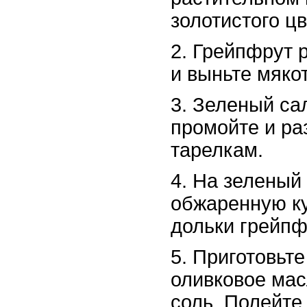
золотистого цв
2. Грейпфрут 
и выньте мякот
3. Зеленый са
промойте и ра
тарелкам.
4. На зеленый
обжаренную ку
дольки грейпф
5. Приготовьт
оливковое мас
соль. Полейте