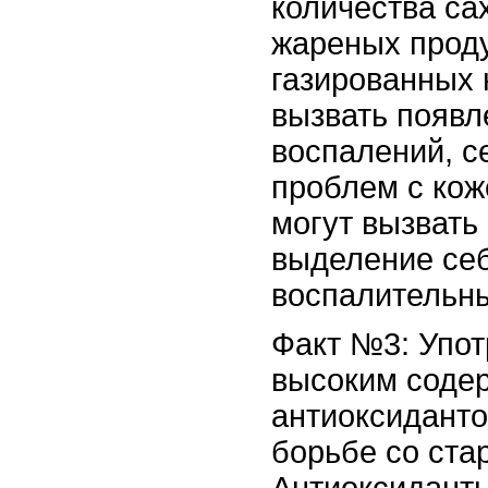
количества са
жареных проду
газированных 
вызвать появ
воспалений, с
проблем с кож
могут вызват
выделение себ
воспалительны
Факт №3: Упот
высоким соде
антиоксиданто
борьбе со ста
Антиоксидант