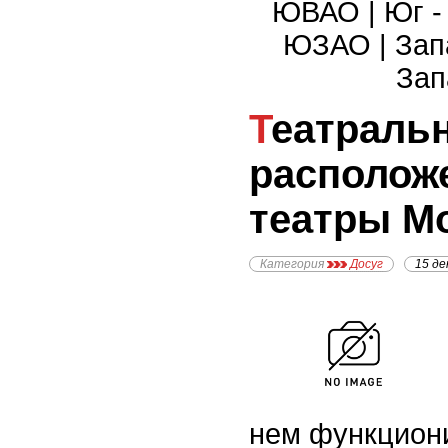
ЮВАО
|
Юг 
ЮЗАО
|
Зап
Зап
Театральный район: где
располож
театры М
Категория
Досуг
15 де
нем функцион