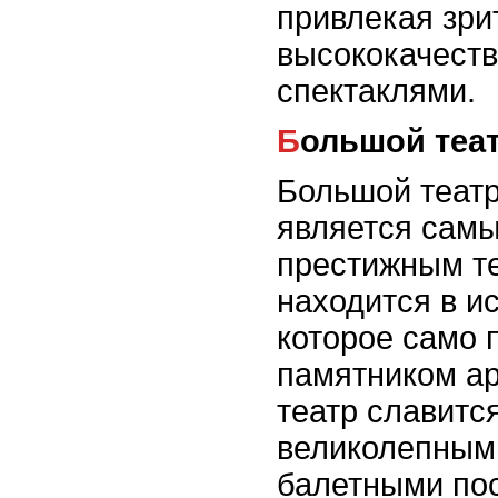
привлекая зри
высококачест
спектаклями.
Большой теа
Большой театр
является сам
престижным т
находится в и
которое само 
памятником а
театр славитс
великолепным
балетными пос