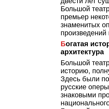
двести лет су
Большой театр
премьер некот
знаменитых о
произведений 
Богатая история и великолепная
архитектура
Большой театр
историю, полн
Здесь были п
русские оперы
знаковыми пр
национального