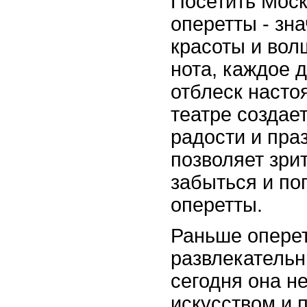
Посетить Моск
оперетты - зна
красоты и вол
нота, каждое д
отблеск насто
театре создае
радости и пра
позволяет зри
забыться и по
оперетты.
Раньше оперет
развлекательн
сегодня она н
искусством и 