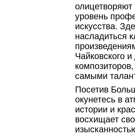
олицетворяют
уровень проф
искусства. Зд
насладиться 
произведениям
Чайковского и
композиторов
самыми талан
Посетив Больш
окунетесь в а
истории и кра
восхищает св
изысканностью