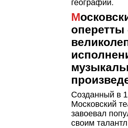
географии.
Московский театр
оперетты 
великоле
исполнен
музыкаль
произвед
Созданный в 1
Московский те
завоевал попу
своим талантл