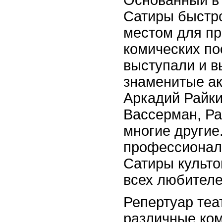
Основанный в 
Сатиры быстр
местом для п
комических по
выступали и в
знаменитые ак
Аркадий Райки
Вассерман, Р
многие другие.
профессионал
Сатиры культ
всех любителе
Репертуар теа
различные ком