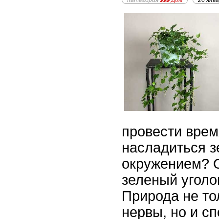
Категория
Дом
20 янв
провести врем
насладиться 
окружением? О
зеленый уголок
Природа не то
нервы, но и с