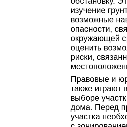
обстановку. Э
изучение грун
возможные на
опасности, св
окружающей с
оценить возм
риски, связан
местоположен
Правовые и ю
также играют 
выборе участк
дома. Перед 
участка необх
с зонирование