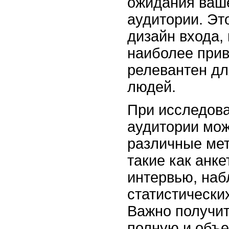
ожидания ваш
аудитории. Эт
дизайн входа,
наиболее прив
релевантен дл
людей.
При исследов
аудитории мож
различные мет
такие как анке
интервью, наб
статистических
Важно получи
полную и объ