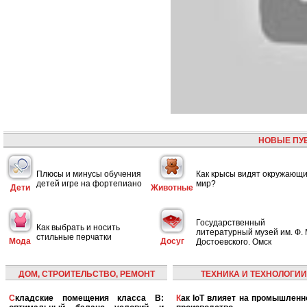
НОВЫЕ ПУ
Плюсы и минусы обучения
Как крысы видят окружающ
детей игре на фортепиано
мир?
Дети
Животные
Государственный
Как выбрать и носить
литературный музей им. Ф. 
стильные перчатки
Мода
Досуг
Достоевского. Омск
ДОМ, СТРОИТЕЛЬСТВО, РЕМОНТ
ТЕХНИКА И ТЕХНОЛОГИИ
Складские помещения класса B:
Как IoT влияет на промышленность и