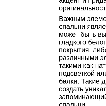
акцент и прид
оригинальност
Важным элеме
спальни являе
может быть вы
гладкого белог
покрытия, либ
различными э
такими как на
подсветкой ил
балки. Такие 
создать уника
запоминающий
спальни.