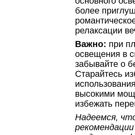
основного осв
более приглуш
романтическо
релаксации ве
Важно:
при п
освещения в с
забывайте о б
Старайтесь из
использования
высокими мощ
избежать пере
Надеемся, что
рекомендации