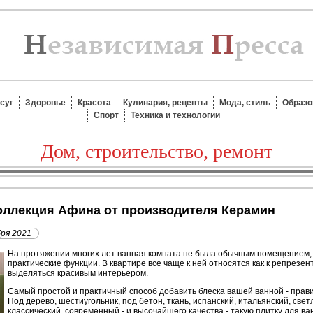
суг
Здоровье
Красота
Кулинария, рецепты
Мода, стиль
Образо
Спорт
Техника и технологии
Дом, строительство, ремонт
 Коллекция Афина от производителя Керамин
бря 2021
На протяжении многих лет ванная комната не была обычным помещением
практические функции. В квартире все чаще к ней относятся как к репрезе
выделяться красивым интерьером.
Самый простой и практичный способ добавить блеска вашей ванной - прави
Под дерево, шестиугольник, под бетон, ткань, испанский, итальянский, све
классический, современный - и высочайшего качества - такую плитку для в