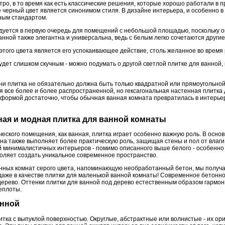
ро, в то время как есть классические решения, которые хорошо работали в 
е черный цвет является синонимом стиля. В дизайне интерьера, и особенно в
ным стандартом.
дуется в первую очередь для помещений с небольшой площадью, поскольку о
анной также элегантна и универсальна, ведь с белым легко сочетаются другие
ого цвета является его успокаивающее действие, столь желанное во время
удет слишком скучным - можно подумать о другой светлой плитке для ванной, 
.
дни плитка не обязательно должна быть только квадратной или прямоугольно
я все более и более распространенной, но гексагональная настенная плитка
 формой достаточно, чтобы обычная ванная комната превратилась в интерье
ная и модная плитка для ванной комнаты
еского помещения, как ванная, плитка играет особенно важную роль. В осно
на также выполняет более практическую роль, защищая стены и пол от влаги.
й минималистичных интерьеров - помимо описанного выше белого - особенно
воляет создать уникальное современное пространство.
нных комнат серого цвета, напоминающую необработанный бетон, мы получа
 даже в качестве плитки для маленькой ванной комнаты! Современное бетон
ерево. Оттенки плитки для ванной под дерево естественным образом гармони
еплоты.
анной
 плитка с выпуклой поверхностью. Округлые, абстрактные или волнистые - их 