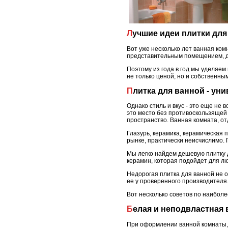
Лучшие идеи плитки дл
Вот уже несколько лет ванная ко
представительным помещением, де
Поэтому из года в год мы уделяем
не только ценой, но и собственн
Плитка для ванной - у
Однако стиль и вкус - это еще не
это место без противоскользящей 
пространство. Ванная комната, о
Глазурь, керамика, керамическая
рынке, практически неисчислимо. 
Мы легко найдем дешевую плитку 
керамин, которая подойдет для л
Недорогая плитка для ванной не о
ее у проверенного производителя
Вот несколько советов по наибол
Белая и неподвластная 
При оформлении ванной комнаты, 