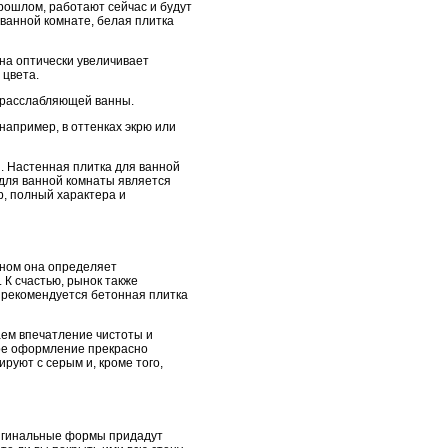
прошлом, работают сейчас и будут
 ванной комнате, белая плитка
на оптически увеличивает
 цвета.
 расслабляющей ванны.
например, в оттенках экрю или
й. Настенная плитка для ванной
 для ванной комнаты является
р, полный характера и
вном она определяет
 К счастью, рынок также
 рекомендуется бетонная плитка
ем впечатление чистоты и
ное оформление прекрасно
руют с серым и, кроме того,
оригинальные формы придадут