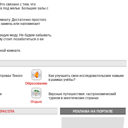
то связано с тем, что
х под жилье. Большие залы с
омнату. Достаточно простого
ак камень или напоминает
ющую моду. Не будем забывать,
му стоит позаботиться о ее
нной комнате.
тровах Тихого
Как улучшить свои исследовательские навыки
в рамках учёбы?
Образование
и
Вкусные путешествия: гастрономический
туризм в экзотических странах
Отдых
КРАСОТА
РЕКЛАМА НА ПОРТАЛЕ