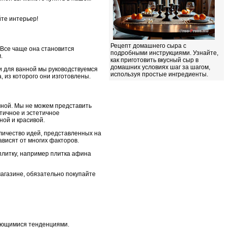
йте интерьер!
Рецепт домашнего сыра с
 Все чаще она становится
подробными инструкциями. Узнайте,
м.
как приготовить вкусный сыр в
домашних условиях шаг за шагом,
и для ванной мы руководствуемся
используя простые ингредиенты.
 из которого они изготовлены.
чной. Мы не можем представить
ктичное и эстетичное
ой и красивой.
личество идей, представленных на
ависят от многих факторов.
плитку, например плитка афина
магазине, обязательно покупайте
няющимися тенденциями.