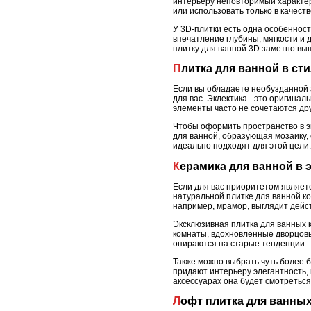
интерьеру неповторимый характер.
или использовать только в качест
У 3D-плитки есть одна особенность
впечатление глубины, мягкости и
плитку для ванной 3D заметно выш
Плитка для ванной в ст
Если вы обладаете необузданной 
для вас. Эклектика - это оригина
элементы часто не сочетаются дру
Чтобы оформить пространство в э
для ванной, образующая мозаику,
идеально подходят для этой цели.
Керамика для ванной в
Если для вас приоритетом являет
натуральной плитке для ванной ко
например, мрамор, выглядит дейс
Эксклюзивная плитка для ванных 
комнаты, вдохновленные дворцов
опираются на старые тенденции.
Также можно выбрать чуть более 
придают интерьеру элегантность, 
аксессуарах она будет смотреться
Лофт плитка для ванны