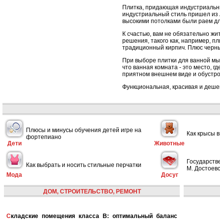
Плитка, придающая индустриальный
индустриальный стиль пришел из 
высокими потолками были раем дл
К счастью, вам не обязательно ж
решения, такого как, например, п
традиционный кирпич. Плюс черны
При выборе плитки для ванной мы
что ванная комната - это место, г
приятном внешнем виде и обустро
Функциональная, красивая и дешев
Плюсы и минусы обучения детей игре на
Как крысы 
фортепиано
Дети
Животные
Государств
Как выбрать и носить стильные перчатки
М. Достоевс
Мода
Досуг
ДОМ, СТРОИТЕЛЬСТВО, РЕМОНТ
Складские помещения класса B: оптимальный баланс