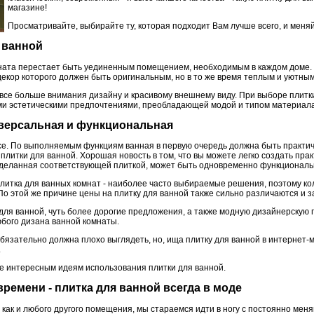
магазине!
Просматривайте, выбирайте ту, которая подходит Вам лучше всего, и меня
я ванной
мната перестает быть уединенным помещением, необходимым в каждом доме.
кор которого должен быть оригинальным, но в то же время теплым и уютны
 все больше внимания дизайну и красивому внешнему виду. При выборе плитк
ыми эстетическими предпочтениями, преобладающей модой и типом материала,
ниверсальная и функциональная
 все. По выполняемым функциям ванная в первую очередь должна быть практи
плитки для ванной. Хорошая новость в том, что вы можете легко создать пра
тделанная соответствующей плиткой, может быть одновременно функциональн
 плитка для ванных комнат - наиболее часто выбираемые решения, поэтому ко
По этой же причине цены на плитку для ванной также сильно различаются и з
для ванной, чуть более дорогие предложения, а также модную дизайнерскую 
юбого дизана ванной комнаты.
бязательно должна плохо выглядеть, но, ища плитку для ванной в интернет-
.
ее интересным идеям использования плитки для ванной.
времени - плитка для ванной всегда в моде
как и любого другого помещения, мы стараемся идти в ногу с постоянно ме