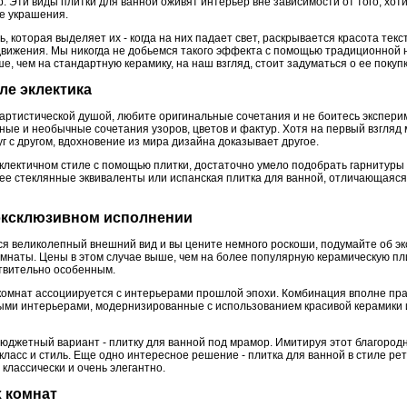
 Эти виды плитки для ванной оживят интерьер вне зависимости от того, хоти
ве украшения.
, которая выделяет их - когда на них падает свет, раскрывается красота текс
 движения. Мы никогда не добьемся такого эффекта с помощью традиционной 
е, чем на стандартную керамику, на наш взгляд, стоит задуматься о ее покупк
иле эклектика
артистической душой, любите оригинальные сочетания и не боитесь экспери
льные и необычные сочетания узоров, цветов и фактур. Хотя на первый взгляд
г с другом, вдохновение из мира дизайна доказывает другое.
клектичном стиле с помощью плитки, достаточно умело подобрать гарнитуры
 ее стеклянные эквиваленты или испанская плитка для ванной, отличающаяся
 эксклюзивном исполнении
ся великолепный внешний вид и вы цените немного роскоши, подумайте об э
мнаты. Цены в этом случае выше, чем на более популярную керамическую пли
твительно особенным.
комнат ассоциируется с интерьерами прошлой эпохи. Комбинация вполне пра
ыми интерьерами, модернизированные с использованием красивой керамики 
бюджетный вариант - плитку для ванной под мрамор. Имитируя этот благород
класс и стиль. Еще одно интересное решение - плитка для ванной в стиле ре
 классически и очень элегантно.
х комнат