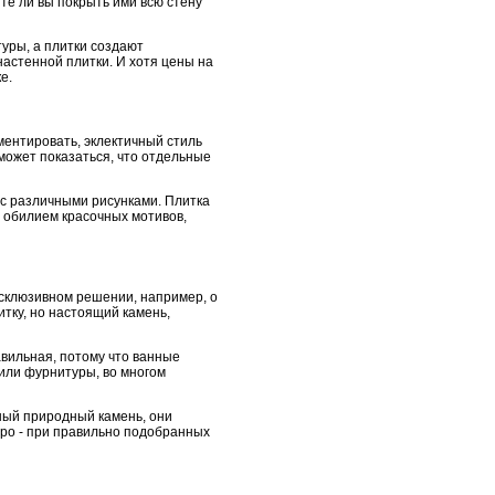
те ли вы покрыть ими всю стену
туры, а плитки создают
настенной плитки. И хотя цены на
е.
ментировать, эклектичный стиль
 может показаться, что отдельные
 с различными рисунками. Плитка
 обилием красочных мотивов,
ксклюзивном решении, например, о
тку, но настоящий камень,
вильная, потому что ванные
или фурнитуры, во многом
ный природный камень, они
тро - при правильно подобранных