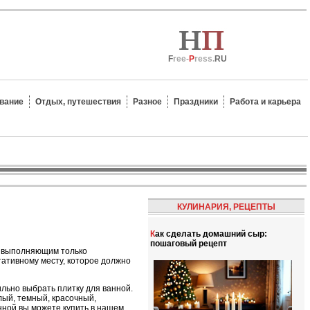
F
ree-
P
ress.
RU
вание
Отдых, путешествия
Разное
Праздники
Работа и карьера
КУЛИНАРИЯ, РЕЦЕПТЫ
Как сделать домашний сыр:
пошаговый рецепт
, выполняющим только
нтативному месту, которое должно
льно выбрать плитку для ванной.
тлый, темный, красочный,
анной вы можете купить в нашем