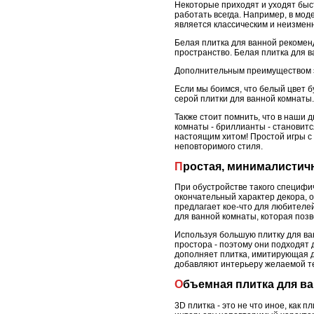
Некоторые приходят и уходят быст
работать всегда. Например, в мод
является классическим и неизмен
Белая плитка для ванной рекомен
пространство. Белая плитка для в
Дополнительным преимуществом эт
Если мы боимся, что белый цвет б
серой плитки для ванной комнаты
Также стоит помнить, что в наши 
комнаты - бриллианты - становитс
настоящим хитом! Простой игры с
неповторимого стиля.
Простая, минималистич
При обустройстве такого специфич
окончательный характер декора, о
предлагает кое-что для любителе
для ванной комнаты, которая поз
Используя большую плитку для ва
простора - поэтому они подходят
дополняет плитка, имитирующая д
добавляют интерьеру желаемой т
Объемная плитка для в
3D плитка - это не что иное, как