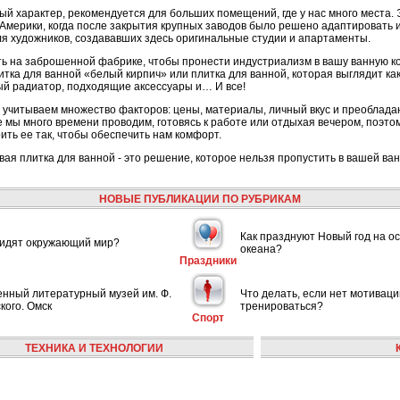
 характер, рекомендуется для больших помещений, где у нас много места. Э
Америки, когда после закрытия крупных заводов было решено адаптировать и
я художников, создававших здесь оригинальные студии и апартаменты.
ить на заброшенной фабрике, чтобы пронести индустриализм в вашу ванную к
литка для ванной «белый кирпич» или плитка для ванной, которая выглядит к
й радиатор, подходящие аксессуары и… И все!
 учитываем множество факторов: цены, материалы, личный вкус и преоблада
де мы много времени проводим, готовясь к работе или отдыхая вечером, поэто
ить ее так, чтобы обеспечить нам комфорт.
ая плитка для ванной - это решение, которое нельзя пропустить в вашей ва
НОВЫЕ ПУБЛИКАЦИИ ПО РУБРИКАМ
Как празднуют Новый год на ос
видят окружающий мир?
океана?
Праздники
енный литературный музей им. Ф.
Что делать, если нет мотиваци
кого. Омск
тренироваться?
Спорт
ТЕХНИКА И ТЕХНОЛОГИИ