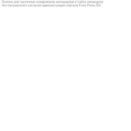
Полное или частичное копирование материалов с сайта запрещено
без письменного согласия администрации портала Free-Press.RU