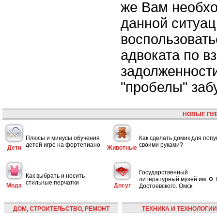
же Вам необх
данной ситуац
воспользовать
адвоката по в
задолженности
"пробелы" заб
НОВЫЕ ПУ
Плюсы и минусы обучения
Как сделать домик для попу
детей игре на фортепиано
своими руками?
Дети
Животные
Государственный
Как выбрать и носить
литературный музей им. Ф. 
стильные перчатки
Мода
Досуг
Достоевского. Омск
ДОМ, СТРОИТЕЛЬСТВО, РЕМОНТ
ТЕХНИКА И ТЕХНОЛОГИИ