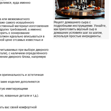
делимся, куда именно
а или межкомнатного
Рецепт домашнего сыра с
даже самого искушённого
подробными инструкциями. Узнайте,
щественный материал изготовления
как приготовить вкусный сыр в
других требований, а именно:
домашних условиях шаг за шагом,
ворить о зонировании
используя простые ингредиенты.
 должен идеально вписываться в
ной цене отсамых известных и
 учитываемых при выборе дверного
тали), с наличием определённого
лении дверного блока, напрямую
м оригинальность и эстетичная
 такие изделия дополняются
астую имитирующими
 кованные детали и т.д.).
ать вас своей комфортной