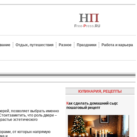
F
ree-
P
ress.
RU
вание
Отдых, путешествия
Разное
Праздники
Работа и карьера
КУЛИНАРИЯ, РЕЦЕПТЫ
Как сделать домашний сыр:
пошаговый рецепт
верей, позволяет выбрать именно
тоитзаметить, что роль двери –
растье эстетического
торами, от которых напрямую
ика и