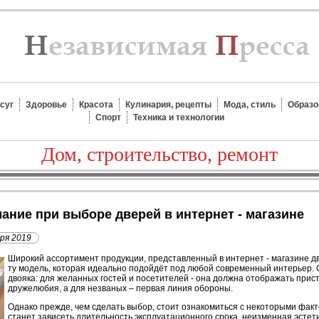
суг
Здоровье
Красота
Кулинария, рецепты
Мода, стиль
Образо
Спорт
Техника и технологии
Дом, строительство, ремонт
мание при выборе дверей в интернет - магазине
аря 2019
Широкий ассортимент продукции, представленный в интернет - магазине д
ту модель, которая идеально подойдёт под любой современный интерьер. С
двояка: для желанных гостей и посетителей - она должна отображать прист
дружелюбия, а для незваных – первая линия обороны.
Однако прежде, чем сделать выбор, стоит ознакомиться с некоторыми фак
станет зависеть длительность эксплуатационного срока, неизменная эстет