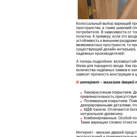
Колоссальный выбор вариаций пре
пространства, а также широкий с
потребителя. В зависимости от т
полотна. К примеру, если это вхо
устойчивость к внешним раздражи
межкомнатных пространств, то пре
существующий дизайн интерьера.
надёжных производителей.
А теперь подробнее: взломоустой
блока для парадного входа. Как п
количества надёжных замков и за
зависит прочность конструкции в 
В интернет – магазине дверей
Лакокрасочным покрытием. Ди
привлекательность присутствуе
Полимерным покрытием. Повер
декорированными деталями, чт
МДФ панели. Отличаются бог
натуральную древесину.
Комбинированные. Особой поп
Такие вариации сложно отнести 
Интернет - магазин дверей предс
эксплуатацией и привлекательным