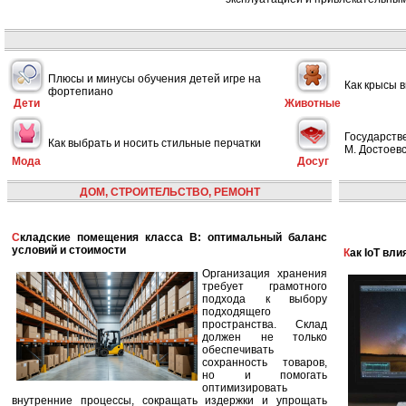
Плюсы и минусы обучения детей игре на
Как крысы 
фортепиано
Дети
Животные
Государств
Как выбрать и носить стильные перчатки
М. Достоевс
Мода
Досуг
ДОМ, СТРОИТЕЛЬСТВО, РЕМОНТ
Складские помещения класса B: оптимальный баланс
условий и стоимости
Как IoT в
Организация хранения
требует грамотного
подхода к выбору
подходящего
пространства. Склад
должен не только
обеспечивать
сохранность товаров,
но и помогать
оптимизировать
внутренние процессы, сокращать издержки и упрощать