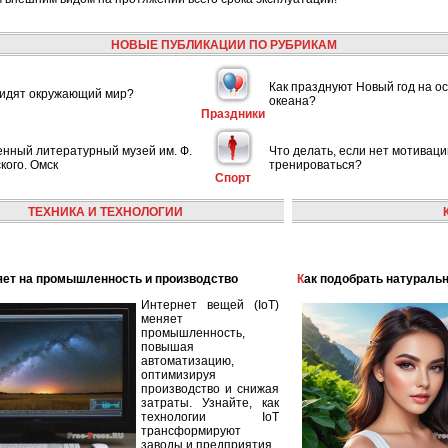
НОВЫЕ ПУБЛИКАЦИИ ПО РУБРИКАМ
Как празднуют Новый год на ос
видят окружающий мир?
океана?
Праздники
енный литературный музей им. Ф.
Что делать, если нет мотиваци
кого. Омск
тренироваться?
Спорт
ТЕХНИКА И ТЕХНОЛОГИИ
лияет на промышленность и производство
Как подобрать натураль
Интернет вещей (IoT)
меняет
промышленность,
повышая
автоматизацию,
оптимизируя
производство и снижая
затраты. Узнайте, как
технологии IoT
трансформируют
заводы и предприятия.