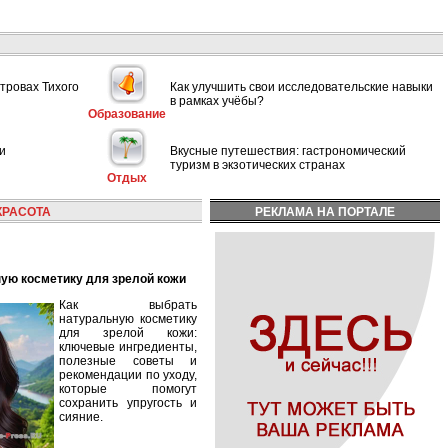
тровах Тихого
Как улучшить свои исследовательские навыки
в рамках учёбы?
Образование
и
Вкусные путешествия: гастрономический
туризм в экзотических странах
Отдых
КРАСОТА
РЕКЛАМА НА ПОРТАЛЕ
ную косметику для зрелой кожи
Как выбрать
натуральную косметику
для зрелой кожи:
ключевые ингредиенты,
полезные советы и
рекомендации по уходу,
которые помогут
сохранить упругость и
сияние.