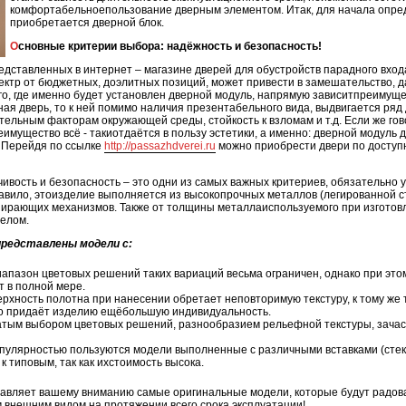
комфортабельноепользование дверным элементом. Итак, для начала опре
приобретается дверной блок.
Основные критерии выбора: надёжность и безопасность!
дставленных в интернет – магазине дверей для обустройств парадного вход
пектр от бюджетных, доэлитных позиций, может привести в замешательство, 
ого, где именно будет установлен дверной модуль, напрямую зависитпреиму
дная дверь, то к ней помимо наличия презентабельного вида, выдвигается ряд 
тельным факторам окружающей среды, стойкость к взломам и т.д. Если же го
имущество всё - такиотдаётся в пользу эстетики, а именно: дверной модуль
 Перейдя по ссылке
http://passazhdverei.ru
можно приобрести двери по доступ
чивость и безопасность – это одни из самых важных критериев, обязательно
равило, этоизделие выполняется из высокопрочных металлов (легированной с
пирающих механизмов. Также от толщины металлаиспользуемого при изготов
целом.
 представлены модели с:
апазон цветовых решений таких вариаций весьма ограничен, однако при это
т в полной мере.
хность полотна при нанесении обретает неповторимую текстуру, к тому же
о придаёт изделию ещёбольшую индивидуальность.
атым выбором цветовых решений, разнообразием рельефной текстуры, зач
улярностью пользуются модели выполненные с различными вставками (стекло,
к типовым, так как ихстоимость высока.
тавляет вашему вниманию самые оригинальные модели, которые будут радов
 внешним видом на протяжении всего срока эксплуатации!