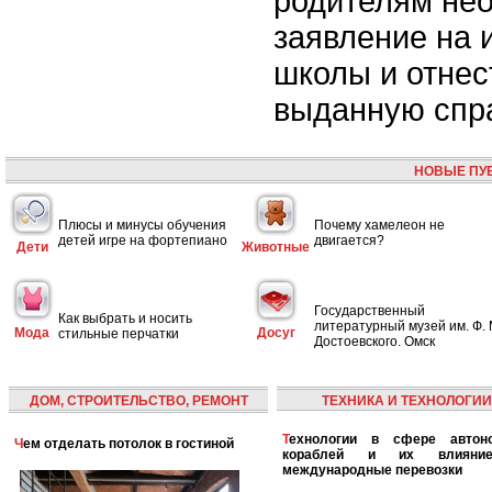
родителям не
заявление на 
школы и отнес
выданную спра
НОВЫЕ ПУ
Плюсы и минусы обучения
Почему хамелеон не
детей игре на фортепиано
двигается?
Дети
Животные
Государственный
Как выбрать и носить
литературный музей им. Ф. 
Мода
Досуг
стильные перчатки
Достоевского. Омск
ДОМ, СТРОИТЕЛЬСТВО, РЕМОНТ
ТЕХНИКА И ТЕХНОЛОГИИ
Технологии в сфере автономных
Чем отделать потолок в гостиной
кораблей и их влияни
международные перевозки