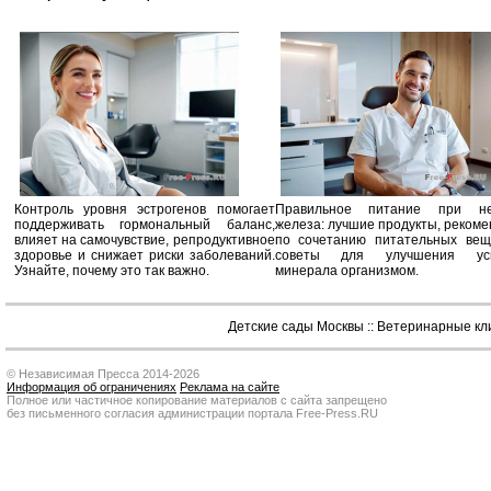
Контроль уровня эстрогенов помогает
Правильное питание при не
поддерживать гормональный баланс,
железа: лучшие продукты, реком
влияет на самочувствие, репродуктивное
по сочетанию питательных вещ
здоровье и снижает риски заболеваний.
советы для улучшения усв
Узнайте, почему это так важно.
минерала организмом.
Детские сады Москвы
::
Ветеринарные кл
© Независимая Пресса 2014-2026
Информация об ограничениях
Реклама на сайте
Полное или частичное копирование материалов с сайта запрещено
без письменного согласия администрации портала Free-Press.RU