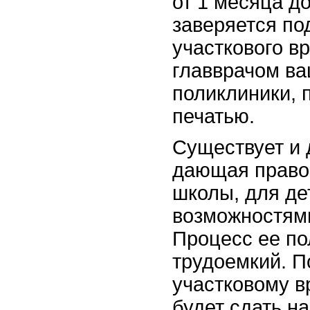
от 1 месяца до
заверяется по
участкового в
главврачом ва
поликлиники,
печатью.
Существует и 
дающая право
школы, для де
возможностями
Процесс ее по
трудоемкий. П
участковому в
будет сдать н