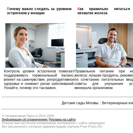
Почему важно следить за уровнем
Как правильно питаться при
эстрогенов у женщин
нехватке железа
Контроль уровня эстрогенов помогает
Правильное питание при не
поддерживать гормональный баланс,
железа: лучшие продукты, реком
влияет на самочувствие, репродуктивное
по сочетанию питательных вещ
здоровье и снижает риски заболеваний.
советы для улучшения усв
Узнайте, почему это так важно.
минерала организмом.
Детские сады Москвы
::
Ветеринарные кл
© Независимая Пресса 2014-2026
Информация об ограничениях
Реклама на сайте
Полное или частичное копирование материалов с сайта запрещено
без письменного согласия администрации портала Free-Press.RU