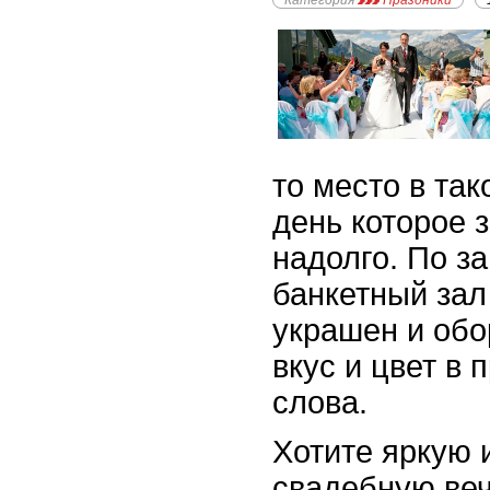
Категория
Праздники
то место в та
день которое 
надолго. По з
банкетный зал
украшен и обо
вкус и цвет в
слова.
Хотите яркую 
свадебную веч