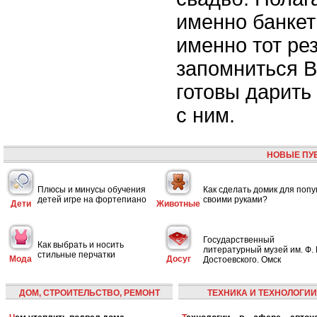
именно банкет
именно тот рез
запомниться В
готовы дарить
с ним.
НОВЫЕ ПУ
Плюсы и минусы обучения
Как сделать домик для попу
детей игре на фортепиано
своими руками?
Дети
Животные
Государственный
Как выбрать и носить
литературный музей им. Ф. 
стильные перчатки
Мода
Досуг
Достоевского. Омск
ДОМ, СТРОИТЕЛЬСТВО, РЕМОНТ
ТЕХНИКА И ТЕХНОЛОГИИ