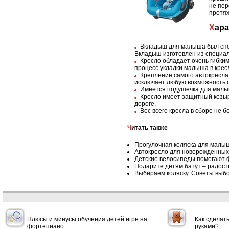
не пер
протяж
Хар
Вкладыш для малыша был спец
Вкладыш изготовлен из специал
Кресло обладает очень гибки
процесс укладки малыша в кресл
Крепление самого автокресла 
исключает любую возможность 
Имеется подушечка для малыш
Кресло имеет защитный козыр
дороге.
Вес всего кресла в сборе не б
Читать также
Прогулочная коляска для малы
Автокресло для новорожденных 
Детские велосипеды помогают 
Подарите детям батут – радост
Выбираем коляску. Советы выб
Плюсы и минусы обучения детей игре на
Как сделат
фортепиано
руками?