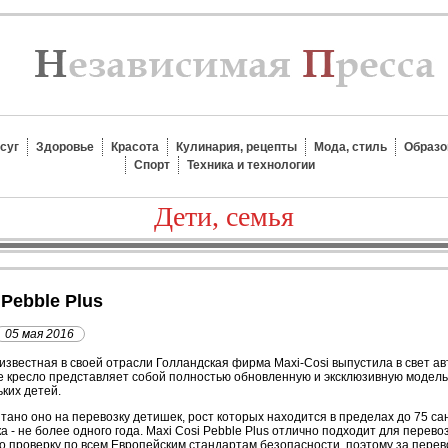
суг
Здоровье
Красота
Кулинария, рецепты
Мода, стиль
Образо
Спорт
Техника и технологии
Дети, семья
 Pebble Plus
05 мая 2016
известная в своей отрасли Голландская фирма Maxi-Cosi выпустила в свет авт
 кресло представляет собой полностью обновленную и эксклюзивную модель
ких детей.
тано оно на перевозку детишек, рост которых находится в пределах до 75 с
а - не более одного года. Maxi Cosi Pebble Plus отлично подходит для перев
 проверку по всем Европейским стандартам безопасности, поэтому за перев