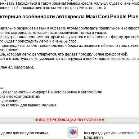
еживать. Находиться в таком замечательном кресле малышу будет очень ком
ении всей поездки ничто не сможет потревожить его покой.
актерные особенности автокресла Maxi Cosi Pebble Plus
иально разработан таким образом, чтобы соблюдать правильное и комфорт
ьного материала, который гасит различные толчки и удары.
ми внутренними ремнями, которые не путаются и не изменяют форму при сгиб
о будет происходить легко и очень быстро.
производится за счет специального ободка из резины и обычного трех точеч
скольжения.
а, которая легко регулируется, что делает поездку более комфортной.
ек и отсек, куда легко умещаются все игрушки и необходимые вещи которые 
олее 4,5 килограмм.
ша
- безопасность и комфорт Вашего ребенка в автомобиле
физическому развитию
ь движения!
ора коляски для вашего малыша
НОВЫЕ ПУБЛИКАЦИИ ПО РУБРИКАМ
ь домик для попугая своими
Как празднуют день святого С
Бразилии?