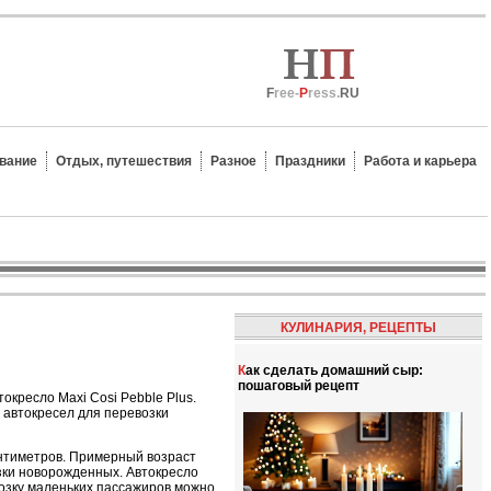
F
ree-
P
ress.
RU
вание
Отдых, путешествия
Разное
Праздники
Работа и карьера
КУЛИНАРИЯ, РЕЦЕПТЫ
Как сделать домашний сыр:
пошаговый рецепт
окресло Maxi Cosi Pebble Plus.
 автокресел для перевозки
антиметров. Примерный возраст
озки новорожденных. Автокресло
озку маленьких пассажиров можно