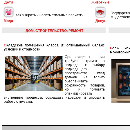
Дети
Животные
Государств
Как выбрать и носить стильные перчатки
М. Достоевс
Мода
Досуг
ДОМ, СТРОИТЕЛЬСТВО, РЕМОНТ
Складские помещения класса B: оптимальный баланс
Роль искусственного интеллекта в улучшении
условий и стоимости
мониторинг
Организация хранения
требует грамотного
подхода к выбору
подходящего
пространства. Склад
должен не только
обеспечивать
сохранность товаров,
но и помогать
оптимизировать
внутренние процессы, сокращать издержки и упрощать
работу с грузами.