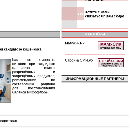
Хотите с нами
связаться? Вам сюда!
ПАРТНЁРЫ
Мамусик.РУ
при кандидозе кишечника
Как скорректировать
Стройка СМИ.РУ
питание при кандидозе
кишечника: список
разрешённых и
запрещённых продуктов,
ИНФОРМАЦИОННЫЕ ПАРТНЁРЫ
рекомендации по
составлению рациона
для восстановления
баланса микрофлоры.
подготовка