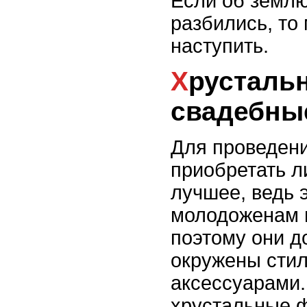
Если об земл
разбились, то
наступить.
Хрустальные
свадебны
Для проведен
приобретать л
лучшее, ведь 
молодоженам н
поэтому они 
окружены сти
аксессуарами
хрустальные ф