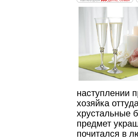
Категория
Дети, семья
наступлении 
хозяйка оттуд
хрустальные 
предмет украш
почитался в л