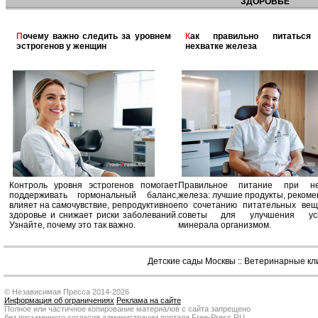
ЗДОРОВЬЕ
Почему важно следить за уровнем
Как правильно питаться при
эстрогенов у женщин
нехватке железа
Контроль уровня эстрогенов помогает
Правильное питание при не
поддерживать гормональный баланс,
железа: лучшие продукты, реком
влияет на самочувствие, репродуктивное
по сочетанию питательных вещ
здоровье и снижает риски заболеваний.
советы для улучшения усв
Узнайте, почему это так важно.
минерала организмом.
Детские сады Москвы
::
Ветеринарные кл
© Независимая Пресса 2014-2026
Информация об ограничениях
Реклама на сайте
Полное или частичное копирование материалов с сайта запрещено
без письменного согласия администрации портала Free-Press.RU