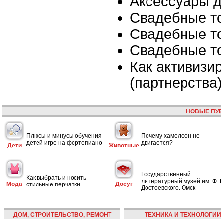
Аксессуары 
Свадебные т
Свадебные т
Свадебные т
Как активизи
(партнерства
НОВЫЕ ПУ
Плюсы и минусы обучения
Почему хамелеон не
детей игре на фортепиано
двигается?
Дети
Животные
Государственный
Как выбрать и носить
литературный музей им. Ф. 
Мода
Досуг
стильные перчатки
Достоевского. Омск
ДОМ, СТРОИТЕЛЬСТВО, РЕМОНТ
ТЕХНИКА И ТЕХНОЛОГИИ