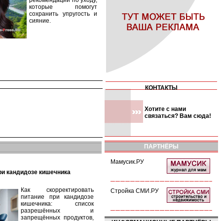
рекомендации по уходу,
которые помогут
сохранить упругость и
сияние.
КОНТАКТЫ
Хотите с нами
связаться? Вам сюда!
ПАРТНЁРЫ
Мамусик.РУ
при кандидозе кишечника
Как скорректировать
Стройка СМИ.РУ
питание при кандидозе
кишечника: список
разрешённых и
запрещённых продуктов,