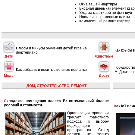
Окна вашей квартиры
Входная дверь как элемент ква
Уход за квартирой по фэн-шуй
Новые и современные плиты
Комплексный ремонт квартир
Плюсы и минусы обучения детей игре на
Как крысы 
фортепиано
Дети
Животные
Государств
Как выбрать и носить стильные перчатки
М. Достоевс
Мода
Досуг
ДОМ, СТРОИТЕЛЬСТВО, РЕМОНТ
Складские помещения класса B: оптимальный баланс
условий и стоимости
Как IoT в
Организация хранения
требует грамотного
подхода к выбору
подходящего
пространства. Склад
должен не только