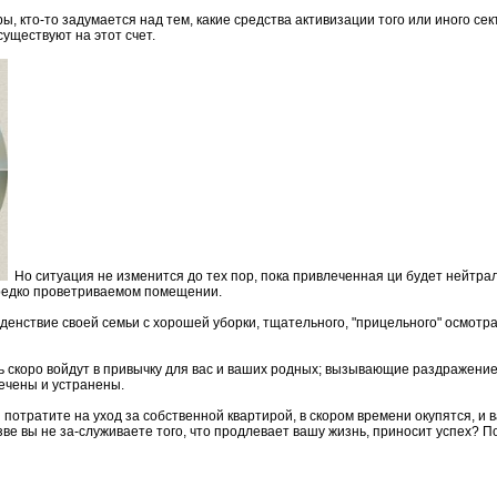
, кто-то задумается над тем, какие средства активизации того или иного сек
уществуют на этот счет.
Но ситуация не изменится до тех пор, пока привлеченная ци будет нейтр
редко проветриваемом помещении.
оденствие своей семьи с хорошей уборки, тщательного, "прицельного" осмотр
ь скоро войдут в привычку для вас и ваших родных; вызывающие раздражение
ечены и устранены.
 потратите на уход за собственной квартирой, в скором времени окупятся, и 
зве вы не за-служиваете того, что продлевает вашу жизнь, приносит успех? П