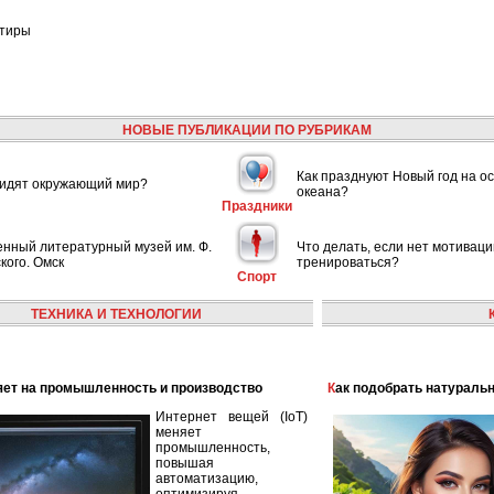
ртиры
НОВЫЕ ПУБЛИКАЦИИ ПО РУБРИКАМ
Как празднуют Новый год на ос
видят окружающий мир?
океана?
Праздники
енный литературный музей им. Ф.
Что делать, если нет мотиваци
кого. Омск
тренироваться?
Спорт
ТЕХНИКА И ТЕХНОЛОГИИ
лияет на промышленность и производство
Как подобрать натураль
Интернет вещей (IoT)
меняет
промышленность,
повышая
автоматизацию,