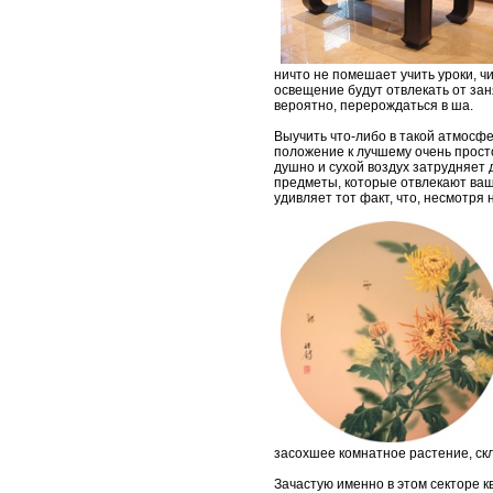
ничто не помешает учить уроки, ч
освещение будут отвлекать от заня
вероятно, перерождаться в ша.
Выучить что-либо в такой атмосф
положение к лучшему очень просто
душно и сухой воздух затрудняет д
предметы, которые отвлекают ваше
удивляет тот факт, что, несмотр
засохшее комнатное растение, ск
Зачастую именно в этом секторе кв