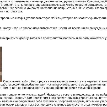
вартиру, стремительность ее продвижения по другим комнатам. Следите, что
 (предпочтительнее на специальных плечиках), чтобы обувь не оставалась гря
овым. Еже сезонно убирайте на хранение вещи, чтобы они не ждали своего в
ль и источая ша.
встроенные шкафы, установить такую мебель, которая по-зволит скрыть хран
 шкафу, - это не способ избавиться от ша. Время от време-ни вы вынуждены
отно прикрыть дверцу, тогда все пространство квартиры и вы сами окажетесь 
Следствием любого беспорядка в зоне карьеры может стать нерешительно
работы решений, любые неприятности на службе, вплоть до увольнения или
о, сомне-ваться в правильности избранной профессии и будущей карьере.
днит привлечение нужных людей. Нуждаясь в совете и поддержке, вы не найд
рганизаций, которые вам необходимы. Как видите, призывы бороться за чисто
 чело-век не почувствует себя физически здоровым, бодрым, активным, увере
етическим зарядом, пока беспорядок в квартире блокирует и ограничивает р