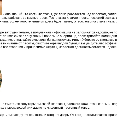
Зона знаний - та часть квартиры, где легко работается над проектом, вопл
итать, работать за компьютером. Теснота, за-хламленность, несвежий воздух,
-тий. Более того, течение ци здесь будет замедляться, энергия станет накап
ере затруднительно, а полученная информация не запом-нятся надолго, не п
: привлекайте в зону знаний побольше энергии ци, проветривайте помещение
ыхание, открывайте окно хотя бы на несколько минут. Уберите со стола все н
 внимание от работы, очистите корзину для бумаг, и вы увидите, что эффект
я на все старания и приносимые жертвы, желаемая должность остается недос
Осмотрите зону карьеры своей квартиры, рабочего кабинета и спальни, не
лад старых вещей или давно не чищенный настенный ковер.
артиры находятся прихожая и входная дверь. От того, насколько чисто, приве