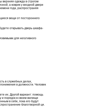
бы верхняя одежда в строгом
зной, а коврик у входной двери
ремени года, распространяя
ящиеся вещи от постороннего
 будете открывать дверь шкафа-
уязвимыми для негативного
сть в служебных делах,
 понижения в должности. Человек
ете их. Другой вариант: помощь
ту и порядок в своем жилище
нным в себе, пока его будут
аспространение благотворной ци.