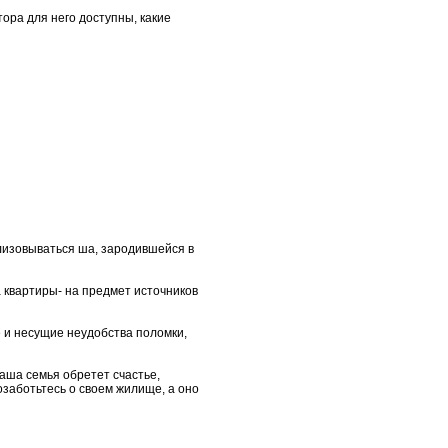
тора для него доступны, какие
ализовываться ша, зародившейся в
а квартиры- на предмет источников
 и несущие неудобства поломки,
ваша семья обретет счастье,
озаботьтесь о своем жилище, а оно