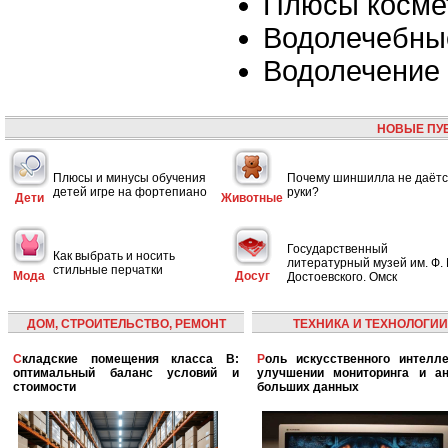
Плюсы косме
Водолечебны
Водолечение
НОВЫЕ ПУ
Плюсы и минусы обучения
Почему шиншилла не даётс
детей игре на фортепиано
руки?
Дети
Животные
Государственный
Как выбрать и носить
литературный музей им. Ф. 
стильные перчатки
Мода
Досуг
Достоевского. Омск
ДОМ, СТРОИТЕЛЬСТВО, РЕМОНТ
ТЕХНИКА И ТЕХНОЛОГИИ
Складские помещения класса B:
Роль искусственного интеллекта в
оптимальный баланс условий и
улучшении мониторинга и ан
стоимости
больших данных