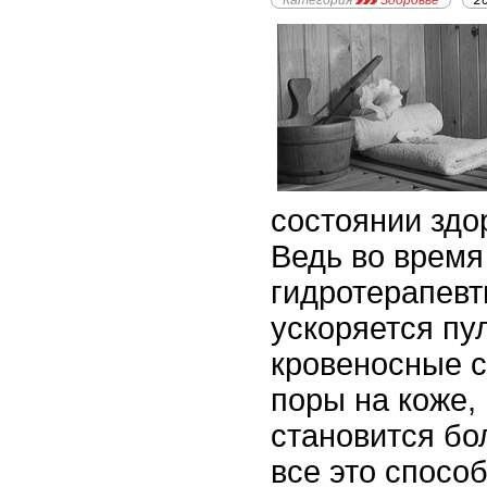
Категория
Здоровье
2
состоянии здо
Ведь во время
гидротерапевт
ускоряется пу
кровеносные с
поры на коже,
становится бо
все это спосо