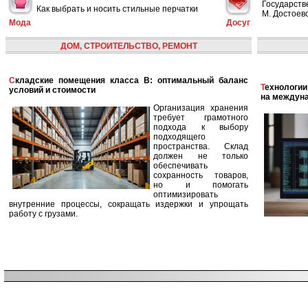
Государств
Как выбрать и носить стильные перчатки
М. Достоевс
Мода
Досуг
ДОМ, СТРОИТЕЛЬСТВО, РЕМОНТ
Складские помещения класса B: оптимальный баланс
Технологии в сфере автономных кораблей и их влияние
условий и стоимости
на междун
Организация хранения
требует грамотного
подхода к выбору
подходящего
пространства. Склад
должен не только
обеспечивать
сохранность товаров,
но и помогать
оптимизировать
внутренние процессы, сокращать издержки и упрощать
работу с грузами.