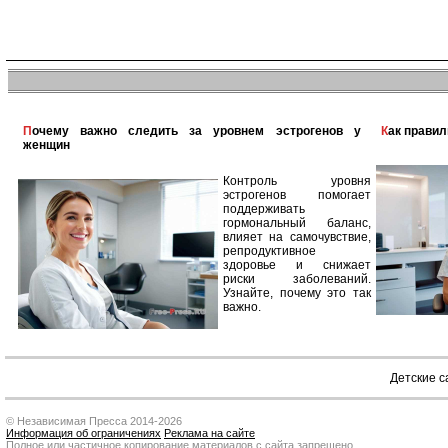
Почему важно следить за уровнем эстрогенов у
Как прави
женщин
Контроль уровня
эстрогенов помогает
поддерживать
гормональный баланс,
влияет на самочувствие,
репродуктивное
здоровье и снижает
риски заболеваний.
Узнайте, почему это так
важно.
Детские 
© Независимая Пресса 2014-2026
Информация об ограничениях
Реклама на сайте
Полное или частичное копирование материалов с сайта запрещено