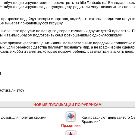
обучающие игрушки можно просмотреть на http://babadu.ru/. Благодаря во
обучающие игрушки за доступную цену, родители могут оснастить их полн
 прекрасно подойдут товары с портала, подобрать которые родители могут ка
бе выберет понравившуюся игрушку.
школе - это прогулки по парку, во дворе в компании других детей-однолеток. П
ы и таким образом подготовить себя к отношениям с одноклассниками.
ире приучать ребенка ценить книги, познавательные передачи и полностью 
ых. Если ребенок с детства полюбит познавать мир, а не графические сценари
можные хобби и занятия, которые помогут ребенку развиваться и искать дело,
!
астика ли это?
НОВЫЕ ПУБЛИКАЦИИ ПО РУБРИКАМ
ь домик для попугая своими
Как празднуют день святого С
Бразилии?
Праздники