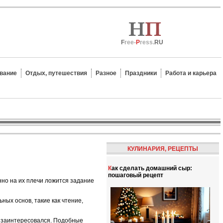
F
ree-
P
ress.
RU
вание
Отдых, путешествия
Разное
Праздники
Работа и карьера
КУЛИНАРИЯ, РЕЦЕПТЫ
Как сделать домашний сыр:
пошаговый рецепт
нно на их плечи ложится задание
ых основ, такие как чтение,
к заинтересовался. Подобные