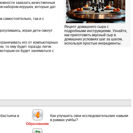
зможности заказать качественные
ым набором игрушек, которые дат
к самостоятельно, так и с
Рецепт домашнего сыра с
рогуливаясь, играя дети смогут
подробными инструкциями. Узнайте,
как приготовить вкусный сыр в
домашних условиях шаг за шагом,
ограничивать его от компьютерных
используя простые ингредиенты.
и, то ему будет гораздо легче
 которым он будет заниматься с
ебастьяна в
Как улучшить свои исследовательские навыки
в рамках учёбы?
Образование