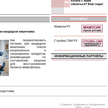
Хотите с нами
связаться? Вам сюда!
ПАРТНЁРЫ
Мамусик.РУ
при кандидозе кишечника
Как скорректировать
Стройка СМИ.РУ
питание при кандидозе
кишечника: список
разрешённых и
запрещённых продуктов,
ИНФОРМАЦИОННЫЕ ПАРТНЁРЫ
рекомендации по
составлению рациона
для восстановления
баланса микрофлоры.
подготовка
Создание, поддержка и продвижение
сайта - Leon